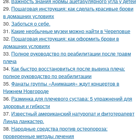
28.
Важность знания нормы ацетабулярного угла у детей
29.
Пошаговая инструкция: как сделать красивые брови
в домашних условиях
30.
Заботься о себе.
31.
Какие необычные музеи можно найти в Череповце
32.
Пошаговая инструкция: как оформить брови в
домашних условиях
33.
Полное руководство по реабилитации после травм
плеча
34.
Как быстро восстановиться после вывиха плеча:
полное руководство по реабилитации
35.
Фанаты группы «Анимация» ждут концертов в
Нижнем Новгороде
36.
Разминка для плечевого сустава: 5 упражнений для
здоровья и гибкости
37.
Известный американский натуропат и фитотерапевт
Линда ланкастер.
38.
Народные средства против остеопороза:
проверенные методы лечения