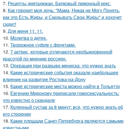
7.
Рецепты диетадюкан. Белковый лимонный кекс.
8.
Как говорит моя дочь: "Мама, Никак не Могу Понять,
как это Есть Жиры, и Скидывать Свои Жиры" и хохочет
сидит!
9.
Для меня 11. 11.
10.
Молитва о детях.
11.
Творожное суфле с фруктами.
12.
7 актрис, которые отличаются необыкновенной
красотой по мнению россиян.
13.
Операция при разрыве мениска: что нужно знать
14.
Какие исторические события оказали наибольшее
влияние на развитие Ростова-на-Дону
15.
Какие исторические места можно найти в Тольятти
16.
Евгению Миронову приписали гомосексуальность:
что известно о скандале
17.
Коленный сустав за 8 минут: все, что нужно знать об
его строении
18.
Какие площади Санкт-Петербурга являются самыми
известными