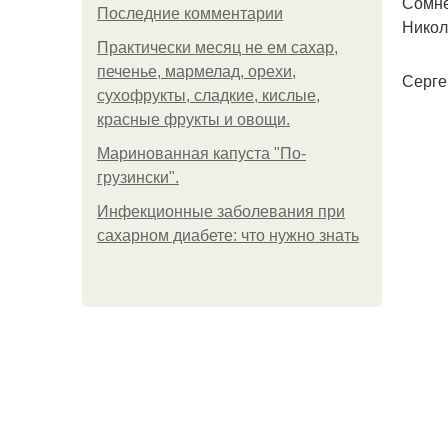
Сомне
Последние комментарии
Никол
Практически месяц не ем сахар,
печенье, мармелад, орехи,
Серге
сухофрукты, сладкие, кислые,
красные фрукты и овощи.
Маринованная капуста "По-
грузински".
Инфекционные заболевания при
сахарном диабете: что нужно знать