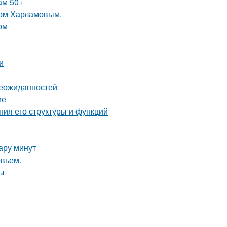
ам 50+
ком Харламовым.
ом
и
неожиданностей
ие
ния его структуры и функций
пару минут
овьем.
ды