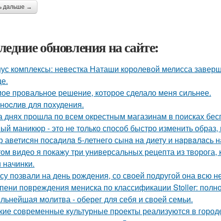
ь дальше →
ледние обновления на сайте:
ус комплексы: невестка Наташи королевой мелисса завер
це.
ое провальное решение, которое сделало меня сильнее.
ноcлив для похудения.
а днях прошла по всем окрестным магазинам в поисках бес
ый маникюр - это не только способ быстро изменить образ, 
р аветисян посaдилa 5-летнего сынa нa диету и нaрвaлaсь н
том видео я покажу три универсальных рецепта из творога
и начинки.
су позвали на день рождения, со своей подругой она всю 
пени повреждения мениска по классификации Stoller: полн
льнейшая молитва - оберег для себя и своей семьи.
кие современные культурные проекты реализуются в город