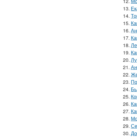
12.
Мо
13.
Ек
14.
То
15.
Ка
16.
Ан
17.
Ка
18.
Ле
19.
Ка
20.
Лу
21.
Ан
22.
Же
23.
По
24.
Бы
25.
Ко
26.
Ка
27.
Ка
28.
Мо
29.
Се
30.
До