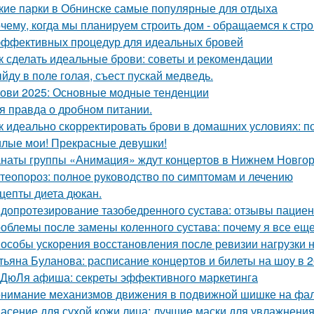
кие парки в Обнинске самые популярные для отдыха
чему, когда мы планируем строить дом - обращаемся к стр
эффективных процедур для идеальных бровей
к сделать идеальные брови: советы и рекомендации
йду в поле голая, съест пускай медведь.
ови 2025: Основные модные тенденции
я правда о дробном питании.
к идеально скорректировать брови в домашних условиях: п
лые мои! Прекрасные девушки!
наты группы «Анимация» ждут концертов в Нижнем Новго
теопороз: полное руководство по симптомам и лечению
цепты диета дюкан.
допротезирование тазобедренного сустава: отзывы пациен
облемы после замены коленного сустава: почему я все ещ
особы ускорения восстановления после ревизии нагрузки н
тьяна Буланова: расписание концертов и билеты на шоу в 2
ДюЛя афиша: секреты эффективного маркетинга
нимание механизмов движения в подвижной шишке на фал
асение для сухой кожи лица: лучшие маски для увлажнени