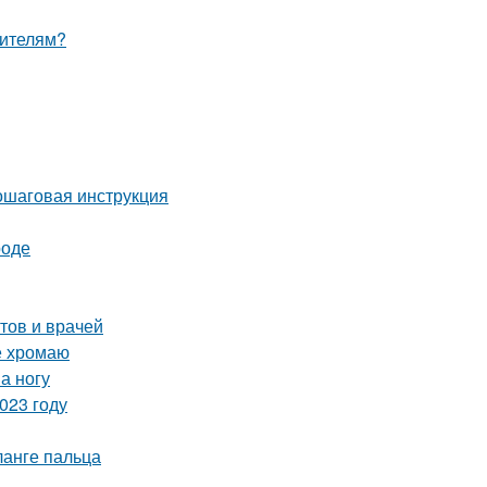
оителям?
ошаговая инструкция
роде
тов и врачей
е хромаю
а ногу
023 году
анге пальца
я