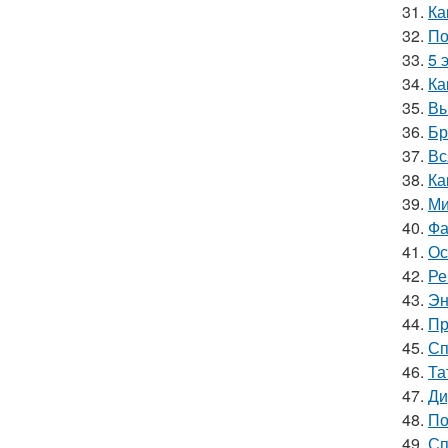
31.
Ка
32.
По
33.
5 
34.
Ка
35.
Вы
36.
Бр
37.
Вс
38.
Ка
39.
Ми
40.
Фа
41.
Ос
42.
Ре
43.
Эн
44.
Пр
45.
Сп
46.
Та
47.
Ди
48.
По
49.
Сп