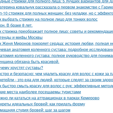
дные стрижки для полного лица: 5 лучших вариантов для д
атерина ковальчук рассказала о первом знакомстве с Гари
п-10 стрижек для полных женщин: без укладки, но с эффект
к выбрать стрижку на полное лицо для тонких волос
он. В браке 8 лет.
к стрижка преображает полное лицо: советы и рекомендаци
генды и мифы Москвы
к Женя Миронов покоряет сердца: история любви, полная 
чевая анатомия коленного сустава: подробное исследован
атомия коленного сустава: полное руководство для понима
нщина обязана быть красивой.
чему хрустят суставы?
стро и безопасно: чем удалить краску для волос с кожи за 
кетейли - это еда для людей, которые следят за своим здор
к быстро смыть краску для волос с рук: эффективные мето
кие места наиболее посещаемы туристами
жно ли кататься на аттракционах в парках Кемерово
креты идеальных бровей: как придать форму
машняя студия бровей: шаг за шагом