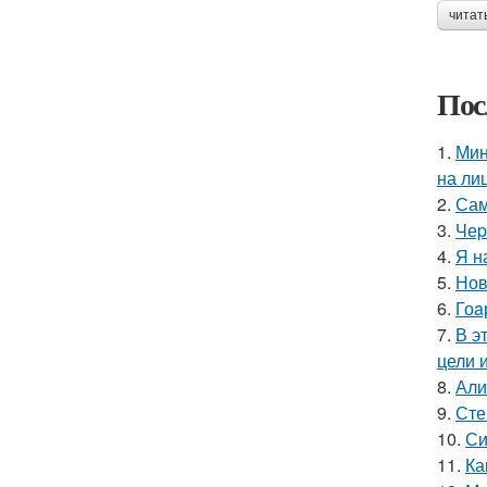
читат
Пос
1.
Мин
на ли
2.
Сам
3.
Чеp
4.
Я н
5.
Нов
6.
Гоa
7.
В э
цели 
8.
Али
9.
Сте
10.
Си
11.
Ка