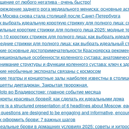
щение от любого негатива - очень быстро!
реждение заднего рога медиального мениска: основные а
к Москва снова стала столицей после Санкт-Петербурга
к выбрать идеальную короткую стрижку для полного лица: 
ильные короткие стрижки для полного лица 2025: модные 
п-10 коротких стрижек для полного лица: как выбрать идеа
едние стрижки для полного лица: как выбрать идеальный с
кие основные достопримечательности Красноярска рекомен
нкциональные особенности коленного сустава: анатомичес
нимание структуры и функции коленного сустава: ключ к з
кие необычные экспонаты связаны с космосом
кие театры и концертные залы наиболее известны в столиц
цепты диетадюкан. Закрытая творожная.
loto во Владивостоке: главное событие месяца
креты красивых бровей: как сделать их идеальными дома
re is a structured presentation of 6 headlines about Moscow, eac
questions are designed to be engaging and informative, encoura
к оформить брови: 7 важных шагов
еальные брови в домашних условиях 2025: советы и хитро