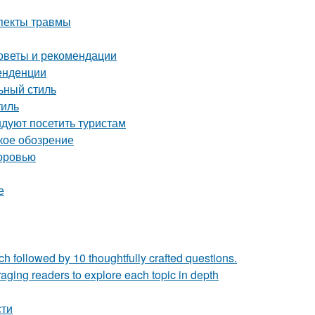
спекты травмы
советы и рекомендации
тенденции
льный стиль
тиль
дуют посетить туристам
кое обозрение
доровью
е
h followed by 10 thoughtfully crafted questions.
ging readers to explore each topic in depth
сти