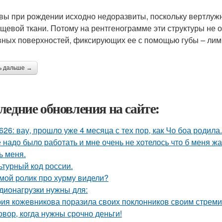
вы при рождении исходно недоразвиты, поскольку вертлужн
ящевой ткани. Потому на рентгенограмме эти структуры не 
вных поверхностей, фиксирующих ее с помощью губы – лим
ь дальше →
ледние обновления на сайте:
626: вау, прошло уже 4 месяца с тех пор, как Чо боа родила.
 надо было работать и мне очень не хотелось что б меня ж
ь меня.
ьтурный код россии.
мой ролик про хурму видели?
дионагрузки нужны для:
ия кожевникова поразила своих поклонников своим стрем
овор, когда нужны срочно деньги!