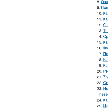
8.
Очи
9.
Пов
10.
Ка
11.
Ка
12.
Ст
13.
То
14.
Ср
15.
Ка
16.
Фу
17.
По
18.
Ка
19.
Ка
20.
Ре
21.
Zo
22.
Се
23.
He
These 
24.
Ка
25.
Ид