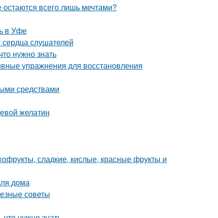
е остаются всего лишь мечтами?
ь в Уфе
т сердца слушателей
что нужно знать
тивные упражнения для восстановления
ными средствами
щевой желатин
ухофрукты, сладкие, кислые, красные фрукты и
для дома
лезные советы
, что нужно знать