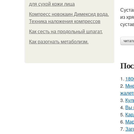
для сухой кожи лица
Суста
Компресс новокаин Димексид вода.
из хр
Техника наложения компрессов
суста
Как сесть на продольный шпагат.
читат
Как разогнать метаболизм.
Пос
1.
180
2.
Мне
жалет
3.
Кул
4.
Вы 
5.
Кар
6.
Мар
7.
Заг