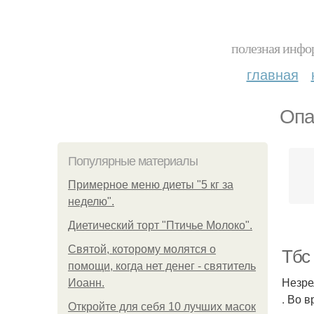
полезная инфор
главная
Опа
Популярные материалы
Примерное меню диеты "5 кг за
неделю".
Диетический торт "Птичье Молоко".
Святой, которому молятся о
Тбс 
помощи, когда нет денег - святитель
Незре
Иоанн.
. Во 
Откройте для себя 10 лучших масок