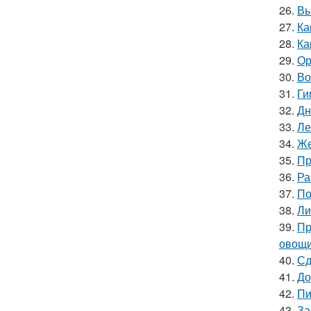
26.
Вы
27.
Ка
28.
Ка
29.
Ор
30.
Во
31.
Ги
32.
Дн
33.
Ле
34.
Же
35.
Пр
36.
Ра
37.
По
38.
Ли
39.
Пр
овощи
40.
Сд
41.
До
42.
Пи
43.
За