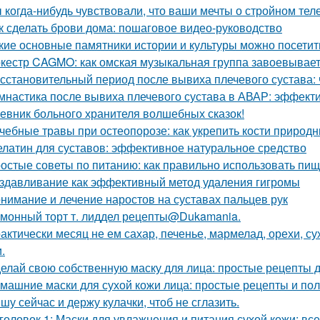
 когда-нибудь чувствовали, что ваши мечты о стройном тел
к сделать брови дома: пошаговое видео-руководство
кие основные памятники истории и культуры можно посетит
кестр CAGMO: как омская музыкальная группа завоевывае
сстановительный период после вывиха плечевого сустава: 
мнастика после вывиха плечевого сустава в АВАР: эффек
евник больного хранителя волшебных сказок!
чебные травы при остеопорозе: как укрепить кости природ
латин для суставов: эффективное натуральное средство
остые советы по питанию: как правильно использовать пи
здавливание как эффективный метод удаления гигромы
нимание и лечение наростов на суставах пальцев рук
монный торт т. лиддел рецепты@Dukamania.
актически месяц не ем сахар, печенье, мармелад, орехи, с
.
елай свою собственную маску для лица: простые рецепты 
машние маски для сухой кожи лица: простые рецепты и по
шу сейчас и держу кулачки, чтоб не сглазить.
головок 1: Маски для увлажнения и питания сухой кожи: все