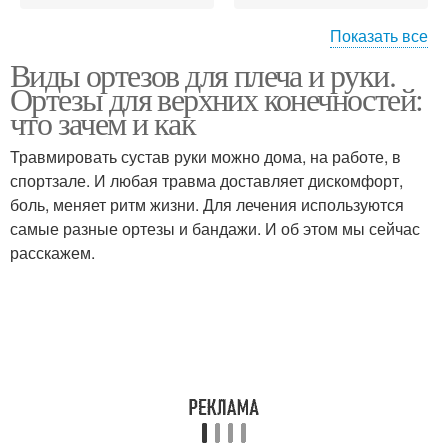
Показать все
Виды ортезов для плеча и руки.
Ортез для плечевого
Ортез при вывихе
Ортезы для верхних конечностей:
сустава
что зачем и как
Травмировать сустав руки можно дома, на работе, в
Повязка на плечевой
спортзале. И любая травма доставляет дискомфорт,
Сустав по типу
сустав
боль, меняет ритм жизни. Для лечения используются
самые разные ортезы и бандажи. И об этом мы сейчас
расскажем.