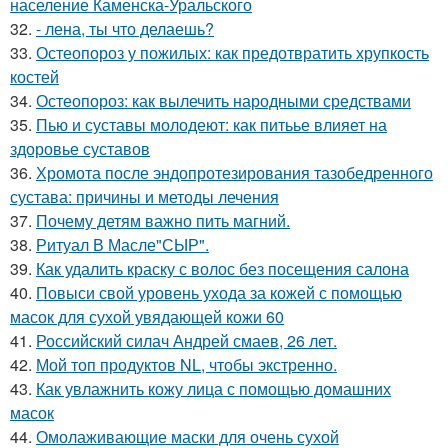
население Каменска-Уральского
32.
- лена, ты что делаешь?
33.
Остеопороз у пожилых: как предотвратить хрупкость
костей
34.
Остеопороз: как вылечить народными средствами
35.
Пью и суставы молодеют: как питьье влияет на
здоровье суставов
36.
Хромота после эндопротезирования тазобедренного
сустава: причины и методы лечения
37.
Почему детям важно пить магний.
38.
Ритуал В Масле"СЫР".
39.
Как удалить краску с волос без посещения салона
40.
Повыси свой уровень ухода за кожей с помощью
масок для сухой увядающей кожи 60
41.
Российский силач Андрей смаев, 26 лет.
42.
Мой топ продуктов NL, чтобы экстренно.
43.
Как увлажнить кожу лица с помощью домашних
масок
44.
Омолаживающие маски для очень сухой