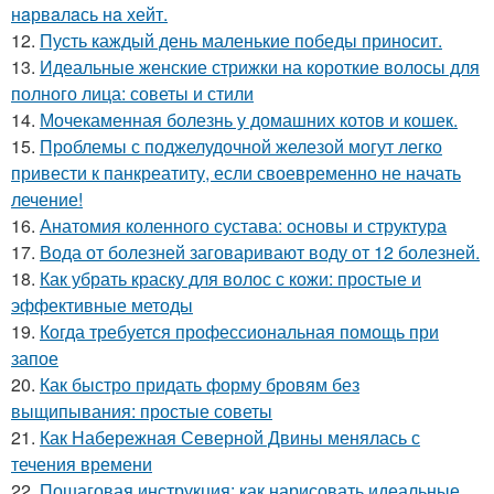
нaрвaлaсь нa хейт.
12.
Пусть каждый день маленькие победы приносит.
13.
Идеальные женские стрижки на короткие волосы для
полного лица: советы и стили
14.
Мочекаменная болезнь у домашних котов и кошек.
15.
Проблемы с поджелудочной железой могут легко
привести к панкреатиту, если своевременно не начать
лечение!
16.
Анатомия коленного сустава: основы и структура
17.
Вода от болезней заговаривают воду от 12 болезней.
18.
Как убрать краску для волос с кожи: простые и
эффективные методы
19.
Когда требуется профессиональная помощь при
запое
20.
Как быстро придать форму бровям без
выщипывания: простые советы
21.
Как Набережная Северной Двины менялась с
течения времени
22.
Пошаговая инструкция: как нарисовать идеальные