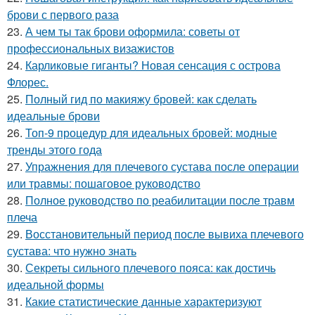
брови с первого раза
23.
А чем ты так брови оформила: советы от
профессиональных визажистов
24.
Карликовые гиганты? Новая сенсация с острова
Флорес.
25.
Полный гид по макияжу бровей: как сделать
идеальные брови
26.
Топ-9 процедур для идеальных бровей: модные
тренды этого года
27.
Упражнения для плечевого сустава после операции
или травмы: пошаговое руководство
28.
Полное руководство по реабилитации после травм
плеча
29.
Восстановительный период после вывиха плечевого
сустава: что нужно знать
30.
Секреты сильного плечевого пояса: как достичь
идеальной формы
31.
Какие статистические данные характеризуют