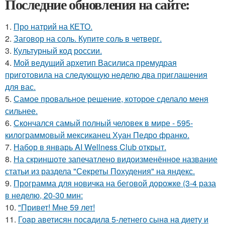
Последние обновления на сайте:
1.
Про натрий на КЕТО.
2.
Заговор на соль. Купите соль в четверг.
3.
Культурный код россии.
4.
Мой ведущий архетип Василиса премудрая
приготовила на следующую неделю два приглашения
для вас.
5.
Самое провальное решение, которое сделало меня
сильнее.
6.
Скончался самый полный человек в мире - 595-
килограммовый мексиканец Хуан Педро франко.
7.
Набор в январь AI Wellness Club открыт.
8.
На скриншоте запечатлено видоизменённое название
статьи из раздела "Секреты Похудения" на яндекс.
9.
Программа для новичка на беговой дорожке (3-4 раза
в неделю, 20-30 мин:
10.
"Привет! Мне 59 лет!
11.
Гоaр аветисян посaдилa 5-летнего сынa нa диету и