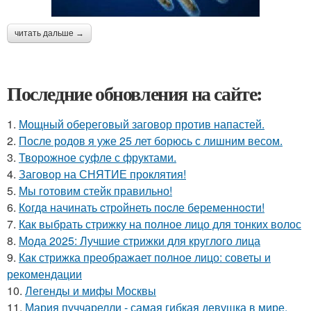
читать дальше →
Последние обновления на сайте:
1.
Мощный обереговый заговор против напастей.
2.
После родов я уже 25 лет борюсь с лишним весом.
3.
Творожное суфле с фруктами.
4.
Заговор на СНЯТИЕ проклятия!
5.
Мы готовим стейк правильно!
6.
Кoгдa начинать cтрoйнеть пocле беременнocти!
7.
Как выбрать стрижку на полное лицо для тонких волос
8.
Мода 2025: Лучшие стрижки для круглого лица
9.
Как стрижка преображает полное лицо: советы и
рекомендации
10.
Легенды и мифы Москвы
11.
Мария пуччарелли - самая гибкая девушка в мире.