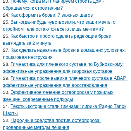
23.
Почему, когда мы планируем строить дом -
обращаемся к строителям?
24.
Как оформить брови: 7 важных шагов
25.
Вы когда-нибудь чувствовали, что ваши мечты о
стройном теле остаются всего лишь мечтами?
26.
Как быстро и просто сделать редеющие брови
выглядеть за 2 минуты
27.
Как сделать идеальные брови в домашних условиях:
пошаговая инструкция
28.
Гимнастика для плечевого сустава по Бубновскому:
эффективные упражнения для здоровья суставов
29.
Гимнастика после вывиха плечевого сустава в АВАР:
эффективные упражнения для восстановления
30.
Эффективное лечение остеопороза у пожилых
женщин: современные подходы
31.
Тексты, которые стали гимнами: лирика 'Радио Тапок
Шахты
32.
Народные средства против остеопороза:
проверенные методы лечения