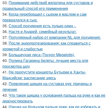
33.
Понимание действий желатина для суставов и
правильный способ его применения
34.
Когда переборщил с сыром и маслом и сам
превратился в сыр.
35.
Способ похудения есть только один -.
36.
Настя и Андрей, семейный результат.
37.
Популярный набор от компании NL для похудения:
38.
После эндопротезирования: как справиться с
хромотой и слабостью
39.
Большеухая лиса (Tocyon Megalotis).
40.
Полина Гагарина билеты: лучшие места для
просмотра шоу
41.
Не пропустите концерты Бутырки в Ханты-
Мансийске: расписание здесь
42.
Появление шишек на суставах рук: причины и
лечение
43.
Что такое шишка у основания пальца на руке и как ее
диагностировать
44.
Шишка на большом пальце руки: как ее избежать и