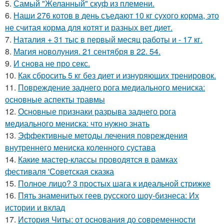
5.
Самый "Желанный" скуф из племени.
6.
Наши 276 котов в день съедают 10 кг сухого корма, это
не считая корма для котят и разных вет диет.
7.
Наталия + 31 тыс в первый месяц работы и - 17 кг.
8.
Магия новолуния. 21 сентября в 22. 54.
9.
И снова не про секс.
10.
Как сбросить 5 кг без диет и изнуряющих тренировок.
11.
Повреждение заднего рога медиального мениска:
основные аспекты травмы
12.
Основные признаки разрыва заднего рога
медиального мениска: что нужно знать
13.
Эффективные методы лечения повреждения
внутреннего мениска коленного сустава
14.
Какие мастер-классы проводятся в рамках
фестиваля 'Советская сказка
15.
Полное лицо? 3 простых шага к идеальной стрижке
16.
Пять знаменитых геев русского шоу-бизнеса: Их
истории и вклад
17.
История Читы: от основания до современности