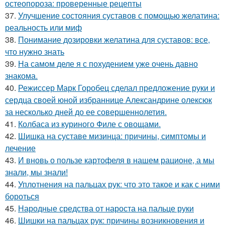
остеопороза: проверенные рецепты
37.
Улучшение состояния суставов с помощью желатина:
реальность или миф
38.
Понимание дозировки желатина для суставов: все,
что нужно знать
39.
На самом деле я с похудением уже очень давно
знакома.
40.
Режиссер Марк Горобец сделал предложение руки и
сердца своей юной избраннице Александрине олексюк
за несколько дней до ее совершеннолетия.
41.
Колбаса из куриного Филе с овощами.
42.
Шишка на суставе мизинца: причины, симптомы и
лечение
43.
И вновь о пользе картофеля в нашем рационе, а мы
знали, мы знали!
44.
Уплотнения на пальцах рук: что это такое и как с ними
бороться
45.
Народные средства от нароста на пальце руки
46.
Шишки на пальцах рук: причины возникновения и