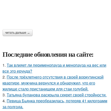
читать дальше →
Последние обновления на сайте:
1.
Так влияет ли перименопауза и менопауза на вес или
все это ерунда?
2.
После трёхлетнего отсутствия в своей воркутинской
квартире, мужчина вернулся и обнаружил, что его
жилище стало пристанищем для стаи голубей.
3.
Татьяна буланова раскрыла секрет своей стройности.
4.
Певица Бьянка преобразилась, потеряв 41 килограмм
за полгода.