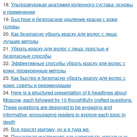
18.
Ультразвуковая анатомия коленного сустава: основы
и применение
19.
Быстрое и безопасное удаление краски с кожи
головы
20.
Как безопасно убрать краску для волос с лица:
лучшие методы
21.
Убрать краску для волос с лица: простые и
безопасные способы
22.
Эффективные способы убрать краску для волос с
кожи: проверенные методы
23.
Как быстро и безопасно убрать краску для волос с
кожи: советы и рекомендации
24.
Here is a structured presentation of 6 headlines about
Moscow, each followed by 10 thoughtfully crafted questions.
These questions are designed to be engaging and
informative, encouraging readers to explore each topic in
depth
25.
Все просят критику, ну и я туда же.
26.
Пошаговая инструкция: как нарисовать идеальные