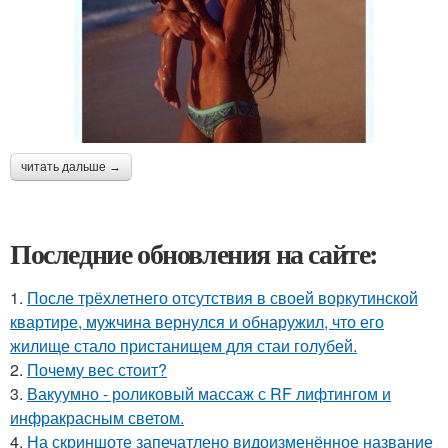
читать дальше →
Последние обновления на сайте:
1.
После трёхлетнего отсутствия в своей воркутинской
квартире, мужчина вернулся и обнаружил, что его
жилище стало пристанищем для стаи голубей.
2.
Почему вес стоит?
3.
Вакуумно - роликовый массаж с RF лифтингом и
инфракрасным светом.
4.
На скриншоте запечатлено видоизменённое название