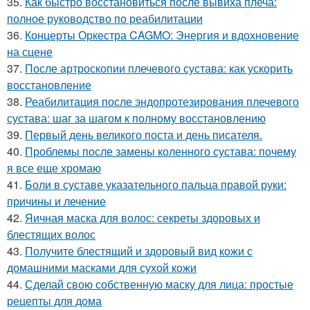
35.
Как быстро восстановиться после вывиха плеча:
полное руководство по реабилитации
36.
Концерты Оркестра CAGMO: Энергия и вдохновение
на сцене
37.
После артроскопии плечевого сустава: как ускорить
восстановление
38.
Реабилитация после эндопротезирования плечевого
сустава: шаг за шагом к полному восстановлению
39.
Первый день великого поста и день писателя.
40.
Проблемы после замены коленного сустава: почему
я все еще хромаю
41.
Боли в суставе указательного пальца правой руки:
причины и лечение
42.
Яичная маска для волос: секреты здоровых и
блестящих волос
43.
Получите блестящий и здоровый вид кожи с
домашними масками для сухой кожи
44.
Сделай свою собственную маску для лица: простые
рецепты для дома