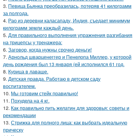
3.
Певица Бьянка преобразилась, потеряв 41 килограмм
за полгода.
4.
Рао из деревни каласападу, Индия, съедает минимум
килограмм земли каждый день.
5.
Для правильного выполнения упражнения разгибания
на трицепсы у тренажера:
6.
Заговор, когда нужны срочно деньги!
7.
Арнольд шварценеггер и Пенелопа Миллер, у которой
день рождения был 13 января (ей исполнился 61 год.
8.
Курица в лаваше.
9.
Детская правда. Работаю в детском саду
воспитателем.
10.
Мы готовим стейк правильно!
11.
Похудела на 4 кг.
12.
Как правильно пить желатин для здоровья: советы и
рекомендации
13.
Стрижка для полного лица: как выбрать идеальную
прическу