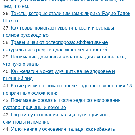
тем, что ем.
36.
Тексты, которые стали гимнами: лирика 'Радио Тапок
Шахты
37.
Как травы помогают укрепить кости и суставы:
полное руководство
38.
Травы и чаи от остеопороза: эффективные
натуральные средства для укрепления костей
39.
Понимание дозировки желатина для суставов: все,
что нужно знать
40.
Как желатин может улучшить ваше здоровье и
внешний вид
41.
Какие риски возникают после эндопротезирования? 3
неприятных осложнения
42.
Понимание хромоты после эндопротезирования
сустава: причины и лечение
43.
Гигрома у основания пальца руки: причины,
симптомы и лечение
44.
Уплотнение у основания пальца: как избежать