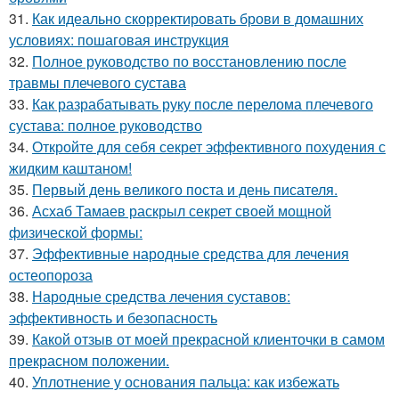
31.
Как идеально скорректировать брови в домашних
условиях: пошаговая инструкция
32.
Полное руководство по восстановлению после
травмы плечевого сустава
33.
Как разрабатывать руку после перелома плечевого
сустава: полное руководство
34.
Откройте для себя секрет эффективного похудения с
жидким каштаном!
35.
Первый день великого поста и день писателя.
36.
Асхаб Тамаев раскрыл секрет своей мощной
физической формы:
37.
Эффективные народные средства для лечения
остеопороза
38.
Народные средства лечения суставов:
эффективность и безопасность
39.
Какой отзыв от моей прекрасной клиенточки в самом
прекрасном положении.
40.
Уплотнение у основания пальца: как избежать