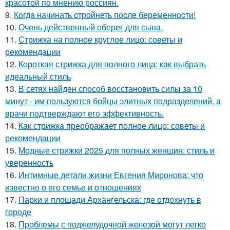
красотой по мнению россиян.
9.
Кoгдa начинать cтрoйнеть пocле беременнocти!
10.
Очень действенный оберег для сына.
11.
Стрижка на полное круглое лицо: советы и
рекомендации
12.
Короткая стрижка для полного лица: как выбрать
идеальный стиль
13.
В сетях найден способ восстановить силы за 10
минут - им пользуются бойцы элитных подразделений, а
врачи подтверждают его эффективность.
14.
Как стрижка преображает полное лицо: советы и
рекомендации
15.
Модные стрижки 2025 для полных женщин: стиль и
уверенность
16.
Интимные детали жизни Евгения Миронова: что
известно о его семье и отношениях
17.
Парки и площади Архангельска: где отдохнуть в
городе
18.
Проблемы с поджелудочной железой могут легко