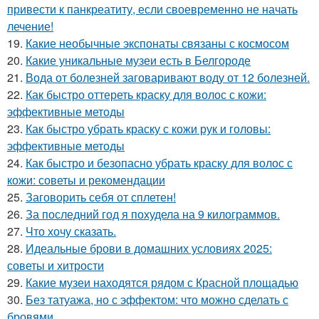
привести к панкреатиту, если своевременно не начать
лечение!
19.
Какие необычные экспонаты связаны с космосом
20.
Какие уникальные музеи есть в Белгороде
21.
Вода от болезней заговаривают воду от 12 болезней.
22.
Как быстро оттереть краску для волос с кожи:
эффективные методы
23.
Как быстро убрать краску с кожи рук и головы:
эффективные методы
24.
Как быстро и безопасно убрать краску для волос с
кожи: советы и рекомендации
25.
Заговорить себя от сплетен!
26.
За последний год я похудела на 9 килограммов.
27.
Что хочу сказать.
28.
Идеальные брови в домашних условиях 2025:
советы и хитрости
29.
Какие музеи находятся рядом с Красной площадью
30.
Без татуажа, но с эффектом: что можно сделать с
бровями