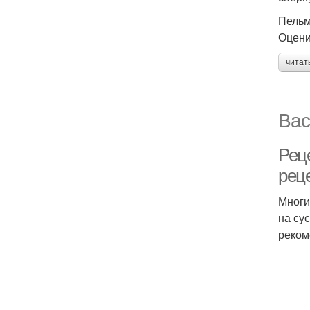
Пельм
Оцени
читат
Вас
Рец
рец
Многи
на су
реком