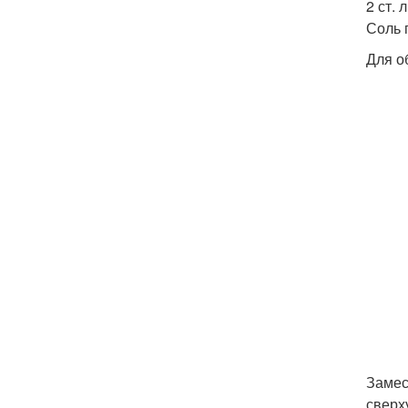
2 ст. 
Соль 
Для об
Замес
сверх