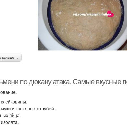
ь дальше →
ьмени по дюкану атака. Самые вкусные п
ование.
л клейковины.
л муки из овсяных отрубей.
иных яйца.
л изолята.