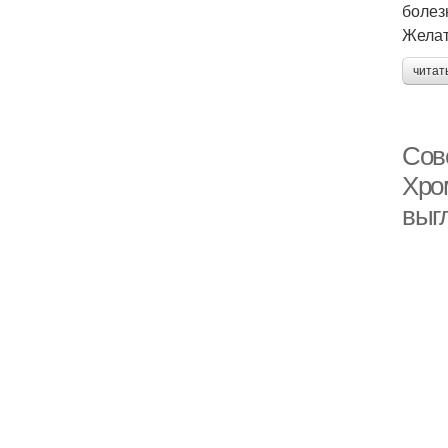
болез
Желат
читат
Сов
Хро
выг