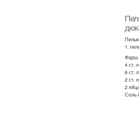
Пел
дюк
Пельм
1. пе
Фарш 
4 ст. 
6 ст. 
2 ст.
2 яйца
Соль 