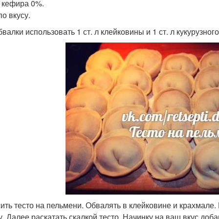
л кефира 0%.
по вкусу.
валки использовать 1 ст. л клейковины и 1 ст. л кукурузног
ить тесто на пельмени. Обвалять в клейковине и крахмале. 
у. Далее раскатать скалкой тесто. Начинку на ваш вкус доба