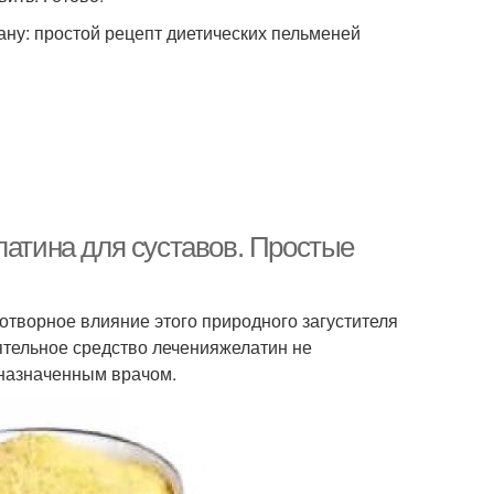
ану: простой рецепт диетических пельменей
латина для суставов. Простые
готворное влияние этого природного загустителя
оятельное средство леченияжелатин не
 назначенным врачом.