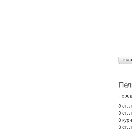
читат
Пел
Черед
3 ст. 
3 ст. 
3 кур
3 ст. 