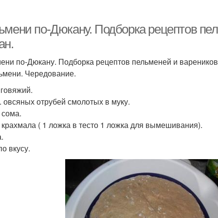
ьмени по-Дюкану. Подборка рецептов пел
ан.
ени по-Дюкану. Подборка рецептов пельменей и вареников 
льмени. Чередование.
говяжий.
л. овсяных отрубей смолотых в муку.
л сома.
 л крахмала ( 1 ложка в тесто 1 ложка для вымешивания).
.
по вкусу.