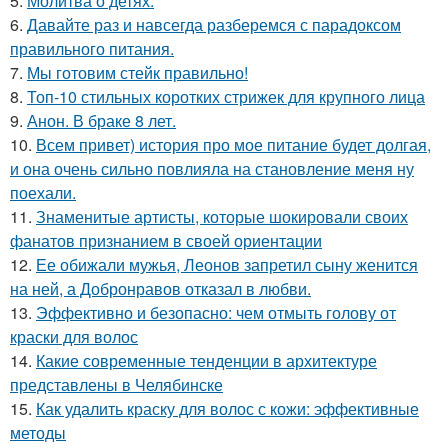
5.
Молитва о детях.
6.
Давайте раз и навсегда разберемся с парадоксом
правильного питания.
7.
Мы готовим стейк правильно!
8.
Топ-10 стильных коротких стрижек для крупного лица
9.
Анон. В браке 8 лет.
10.
Всем привет) история про мое питание будет долгая,
и она очень сильно повлияла на становление меня ну
поехали.
11.
Знаменитые артисты, которые шокировали своих
фанатов признанием в своей ориентации
12.
Ее обижали мужья, Леонов запретил сыну женится
на ней, а Добронравов отказал в любви.
13.
Эффективно и безопасно: чем отмыть голову от
краски для волос
14.
Какие современные тенденции в архитектуре
представлены в Челябинске
15.
Как удалить краску для волос с кожи: эффективные
методы