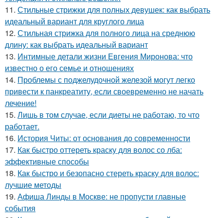
11.
Стильные стрижки для полных девушек: как выбрать
идеальный вариант для круглого лица
12.
Стильная стрижка для полного лица на среднюю
длину: как выбрать идеальный вариант
13.
Интимные детали жизни Евгения Миронова: что
известно о его семье и отношениях
14.
Проблемы с поджелудочной железой могут легко
привести к панкреатиту, если своевременно не начать
лечение!
15.
Лишь в том случае, если диеты не работаю, то что
работает.
16.
История Читы: от основания до современности
17.
Как быстро оттереть краску для волос со лба:
эффективные способы
18.
Как быстро и безопасно стереть краску для волос:
лучшие методы
19.
Афиша Линды в Москве: не пропусти главные
события