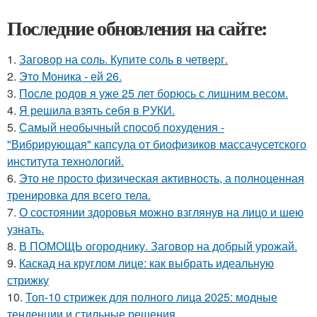
Последние обновления на сайте:
1.
Заговор на соль. Купите соль в четверг.
2.
Это Моника - ей 26.
3.
После родов я уже 25 лет борюсь с лишним весом.
4.
Я решила взять себя в РУКИ.
5.
Самый необычный способ похудения -
"Вибрирующая" капсула от биофизиков массачусетского
института технологий.
6.
Это не просто физическая активность, а полноценная
тренировка для всего тела.
7.
О состоянии здоровья можно взглянув на лицо и шею
узнать.
8.
В ПОМОЩЬ огороднику. Заговор на добрый урожай.
9.
Каскад на круглом лице: как выбрать идеальную
стрижку
10.
Топ-10 стрижек для полного лица 2025: модные
тенденции и стильные решения