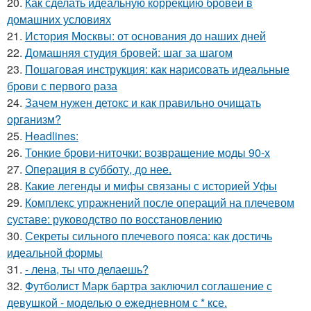
20.
Как сделать идеальную коррекцию бровей в
домашних условиях
21.
История Москвы: от основания до наших дней
22.
Домашняя студия бровей: шаг за шагом
23.
Пошаговая инструкция: как нарисовать идеальные
брови с первого раза
24.
Зачем нужен детокс и как правильно очищать
организм?
25.
Headlines:
26.
Тонкие брови-ниточки: возвращение моды 90-х
27.
Операция в субботу, до нее.
28.
Какие легенды и мифы связаны с историей Уфы
29.
Комплекс упражнений после операций на плечевом
суставе: руководство по восстановлению
30.
Секреты сильного плечевого пояса: как достичь
идеальной формы
31.
- лена, ты что делаешь?
32.
Футболист Марк бартра заключил соглашение с
девушкой - моделью о ежедневном с * ксе.