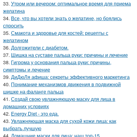
33.
Утром или вечером: оптимальное время для приема
желатина
34.
Все, что вы хотели знать о желатине, но боялись
спросить
35.
Смакота и здоровье для костей: рецепты с
желатином
36.
Долгожители с диабетом.
37.
Шишка на суставе пальца руки: причины и лечение
38.
Гигрома у основания пальца руки: причины,
симптомы и лечение
39.
ДиДюЛя афиша: секреты эффективного маркетинга
40.
Понимание механизмов движения в подвижной
шишке на фаланге пальца
41.
Создай свою увлажняющую маску для лица в
домашних условиях
42.
Energy Diet - это еда.
43.
Увлажняющая маска для сухой кожи лица: как
выбрать лучшую
44.
Домашние маски для лица: наш топ-15