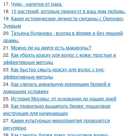
17.
Чудо - напиток от рака.
18.
10 растений, которые принесут в ваш дом любовь.
19.
Какие исторические личности связаны с Орехово-
Зуевым
20.
Татьяна буланова - всегда в форме и без лишней
драмы.
21.
Можно ли на диете есть макароны?
22.
Как убрать краску для волос с кожи: простые и
эффективные методы
23.
Как быстро смыть краску для волос с рук:
эффективные методы
24.
Как сделать идеальную коррекцию бровей в
домашних условиях
25.
История Москвы: от основания до наших дней
26.
Как правильно выщипать брови: пошаговая
инструкция для начинающих
27.
Какие культурные мероприятия проводятся
регулярно
28.
Как сделать брови дома: пошаговое видео-