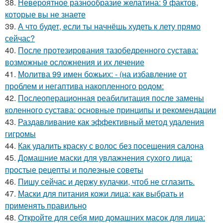
38.
Невероятное разнообразие желатина: 9 фактов,
которые вы не знаете
39.
А что будет, если ты начнёшь худеть к лету прямо
сейчас?
40.
После протезирования тазобедренного сустава:
возможные осложнения и их лечение
41.
Молитва 99 имен божьих: - (на избавление от
проблем и негаптива накопленного родом:
42.
Послеоперационная реабилитация после замены
коленного сустава: основные принципы и рекомендации
43.
Раздавливание как эффективный метод удаления
гигромы
44.
Как удалить краску с волос без посещения салона
45.
Домашние маски для увлажнения сухого лица:
простые рецепты и полезные советы
46.
Пишу сейчас и держу кулачки, чтоб не сглазить.
47.
Маски для питания кожи лица: как выбрать и
применять правильно
48.
Откройте для себя мир домашних масок для лица: