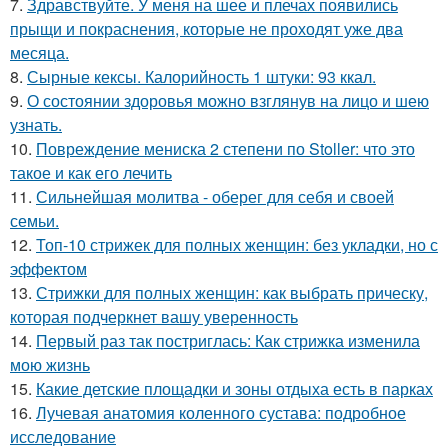
7.
Здравствуйте. У меня на шее и плечах появились
прыщи и покраснения, которые не проходят уже два
месяца.
8.
Сырные кексы. Калорийность 1 штуки: 93 ккал.
9.
О состоянии здоровья можно взглянув на лицо и шею
узнать.
10.
Повреждение мениска 2 степени по Stoller: что это
такое и как его лечить
11.
Сильнейшая молитва - оберег для себя и своей
семьи.
12.
Топ-10 стрижек для полных женщин: без укладки, но с
эффектом
13.
Стрижки для полных женщин: как выбрать прическу,
которая подчеркнет вашу уверенность
14.
Первый раз так постриглась: Как стрижка изменила
мою жизнь
15.
Какие детские площадки и зоны отдыха есть в парках
16.
Лучевая анатомия коленного сустава: подробное
исследование