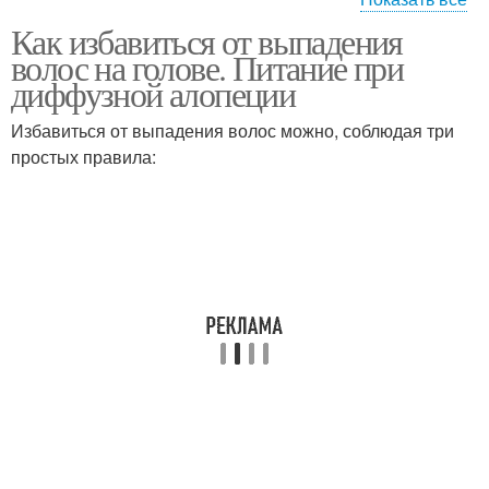
Как избавиться от выпадения
Средства против
Средство против
волос на голове. Питание при
выпадения
выпадения
диффузной алопеции
Избавиться от выпадения волос можно, соблюдая три
простых правила: