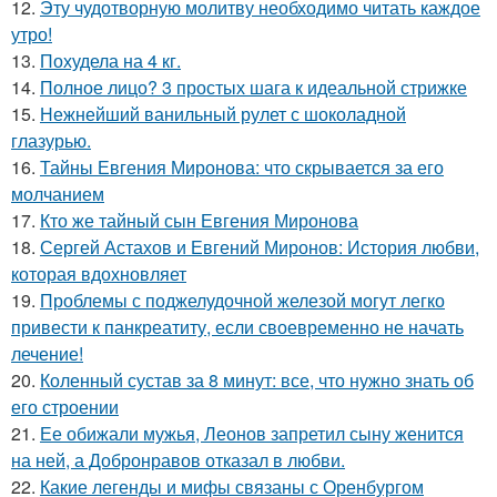
12.
Эту чудотворную молитву необходимо читать каждое
утро!
13.
Похудела на 4 кг.
14.
Полное лицо? 3 простых шага к идеальной стрижке
15.
Нежнейший ванильный рулет с шоколадной
глазурью.
16.
Тайны Евгения Миронова: что скрывается за его
молчанием
17.
Кто же тайный сын Евгения Миронова
18.
Сергей Астахов и Евгений Миронов: История любви,
которая вдохновляет
19.
Проблемы с поджелудочной железой могут легко
привести к панкреатиту, если своевременно не начать
лечение!
20.
Коленный сустав за 8 минут: все, что нужно знать об
его строении
21.
Ее обижали мужья, Леонов запретил сыну женится
на ней, а Добронравов отказал в любви.
22.
Какие легенды и мифы связаны с Оренбургом