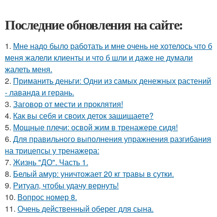
Последние обновления на сайте:
1.
Мне надо было работать и мне очень не хотелось что б
меня жалели клиенты и что б шли и даже не думали
жалеть меня.
2.
Приманить деньги: Одни из самых денежных растений
- лаванда и герань.
3.
Заговор от мести и проклятия!
4.
Как вы себя и своих деток защищаете?
5.
Мощные плечи: освой жим в тренажере сидя!
6.
Для правильного выполнения упражнения разгибания
на трицепсы у тренажера:
7.
Жизнь "ДО". Часть 1.
8.
Белый амур: уничтожает 20 кг травы в сутки.
9.
Ритуал, чтобы удачу вернуть!
10.
Вопрос номер 8.
11.
Очень действенный оберег для сына.