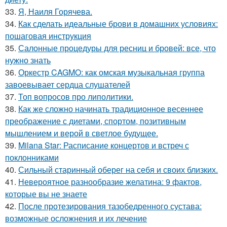
33.
Я, Наиля Горячева.
34.
Как сделать идеальные брови в домашних условиях:
пошаговая инструкция
35.
Салонные процедуры для ресниц и бровей: все, что
нужно знать
36.
Оркестр CAGMO: как омская музыкальная группа
завоевывает сердца слушателей
37.
Топ вопросов про липолитики.
38.
Как же сложно начинать традиционное весеннее
преображение с диетами, спортом, позитивным
мышлением и верой в светлое будущее.
39.
Milana Star: Расписание концертов и встреч с
поклонниками
40.
Сильный старинный оберег на себя и своих близких.
41.
Невероятное разнообразие желатина: 9 фактов,
которые вы не знаете
42.
После протезирования тазобедренного сустава:
возможные осложнения и их лечение