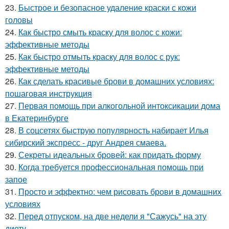
23.
Быстрое и безопасное удаление краски с кожи
головы
24.
Как быстро смыть краску для волос с кожи:
эффективные методы
25.
Как быстро отмыть краску для волос с рук:
эффективные методы
26.
Как сделать красивые брови в домашних условиях:
пошаговая инструкция
27.
Первая помощь при алкогольной интоксикации дома
в Екатеринбурге
28.
В соцсетях быструю популярность набирает Илья
сибирский экспресс - друг Андрея смаева.
29.
Секреты идеальных бровей: как придать форму
30.
Когда требуется профессиональная помощь при
запое
31.
Просто и эффектно: чем рисовать брови в домашних
условиях
32.
Перед отпуском, на две недели я "Сажусь" на эту
диету.