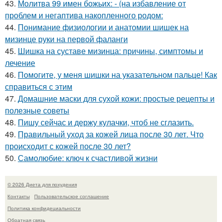
43.
Молитва 99 имен божьих: - (на избавление от
проблем и негаптива накопленного родом:
44.
Понимание физиологии и анатомии шишек на
мизинце руки на первой фаланги
45.
Шишка на суставе мизинца: причины, симптомы и
лечение
46.
Помогите, у меня шишки на указательном пальце! Как
справиться с этим
47.
Домашние маски для сухой кожи: простые рецепты и
полезные советы
48.
Пишу сейчас и держу кулачки, чтоб не сглазить.
49.
Правильный уход за кожей лица после 30 лет. Что
происходит с кожей после 30 лет?
50.
Самолюбие: ключ к счастливой жизни
© 2026 Диета для похудения
Контакты
Пользовательское соглашение
Политика конфидециальности
Обратная связь