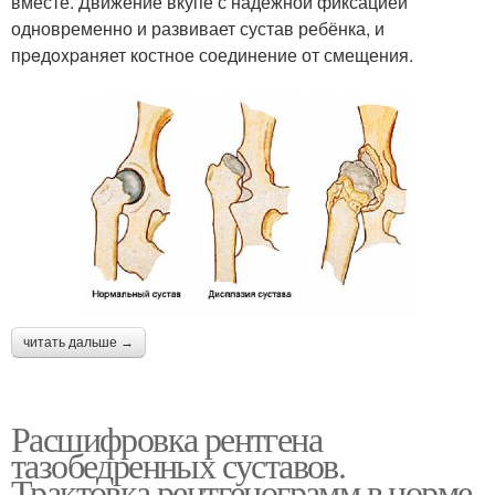
вместе. Движение вкупе с надёжной фиксацией
одновременно и развивает сустав ребёнка, и
пpeдoxpaняет костное соединение от смещения.
читать дальше →
Расшифровка рентгена
тазобедренных суставов.
Трактовка рентгенограмм в норме