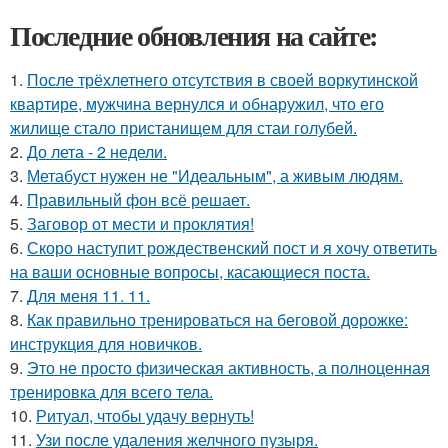
Последние обновления на сайте:
1.
После трёхлетнего отсутствия в своей воркутинской
квартире, мужчина вернулся и обнаружил, что его
жилище стало пристанищем для стаи голубей.
2.
До лета - 2 недели.
3.
Метабуст нужен не "Идеальным", а живым людям.
4.
Правильный фон всё решает.
5.
Заговор от мести и проклятия!
6.
Скоро наступит рождественский пост и я хочу ответить
на ваши основные вопросы, касающиеся поста.
7.
Для меня 11. 11.
8.
Как правильно тренироваться на беговой дорожке:
инструкция для новичков.
9.
Это не просто физическая активность, а полноценная
тренировка для всего тела.
10.
Ритуал, чтобы удачу вернуть!
11.
Узи после удаления желчного пузыря.