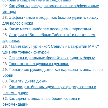
22.
Как убрать краску для волос с лица: эффективные
методы
23.
Эффективные методы: как быстро удалить краску
для волос с кожи
24.
Какие места наиболее посещаемы туристами
25.
История о "Волшебных Таблетках" и настоящем
здоровье.
26.
"Талия как у Гурченко": Севиль на закрытии ММКФ
удивила точеной фигурой.
27.
Секреты идеальных бровей: как придать форму
28.
Творожные оладушки из духовки.
29.
Пошаговое руководство: как нарисовать идеальные
брови
30.
Рецепты диета дюкан.
31.
Как придать бровям идеальную форму: советы и
рекомендации
32.
Как сделать идеальные брови: советы и
рекомендации