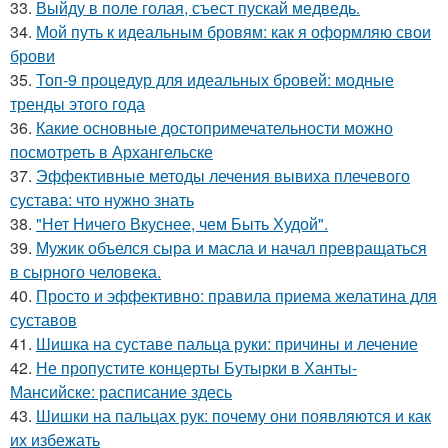
33.
Выйду в поле голая, съест пускай медведь.
34.
Мой путь к идеальным бровям: как я оформляю свои
брови
35.
Топ-9 процедур для идеальных бровей: модные
тренды этого года
36.
Какие основные достопримечательности можно
посмотреть в Архангельске
37.
Эффективные методы лечения вывиха плечевого
сустава: что нужно знать
38.
"Нет Ничего Вкуснее, чем Быть Худой".
39.
Мужик объелся сыра и масла и начал превращаться
в сырного человека.
40.
Просто и эффективно: правила приема желатина для
суставов
41.
Шишка на суставе пальца руки: причины и лечение
42.
Не пропустите концерты Бутырки в Ханты-
Мансийске: расписание здесь
43.
Шишки на пальцах рук: почему они появляются и как
их избежать