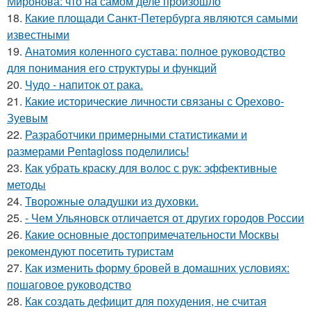
Миронова: что на самом деле произошло
18.
Какие площади Санкт-Петербурга являются самыми
известными
19.
Анатомия коленного сустава: полное руководство
для понимания его структуры и функций
20.
Чудо - напиток от рака.
21.
Какие исторические личности связаны с Орехово-
Зуевым
22.
Разработчики примерными статистиками и
размерами Pentagloss поделились!
23.
Как убрать краску для волос с рук: эффективные
методы
24.
Творожные оладушки из духовки.
25.
- Чем Ульяновск отличается от других городов России
26.
Какие основные достопримечательности Москвы
рекомендуют посетить туристам
27.
Как изменить форму бровей в домашних условиях:
пошаговое руководство
28.
Как создать дефицит для похудения, не считая