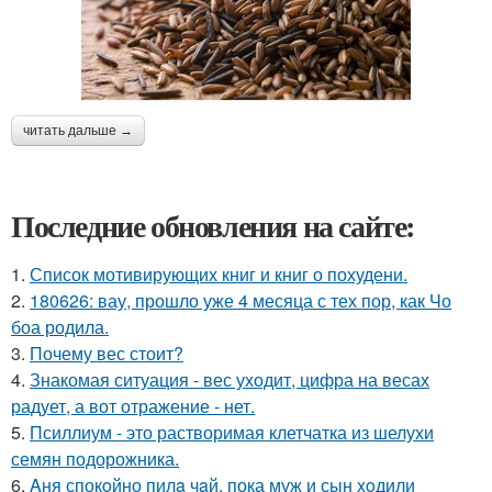
читать дальше →
Последние обновления на сайте:
1.
Список мотивирующих книг и книг о похудени.
2.
180626: вау, прошло уже 4 месяца с тех пор, как Чо
боа родила.
3.
Почему вес стоит?
4.
Знакомая ситуация - вес уходит, цифра на весах
радует, а вот отражение - нет.
5.
Псиллиум - это растворимая клетчатка из шелухи
семян подорожника.
6.
Aня спокoйно пилa чaй, пока муж и сын xoдили