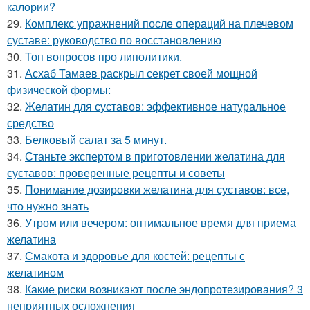
калории?
29.
Комплекс упражнений после операций на плечевом
суставе: руководство по восстановлению
30.
Топ вопросов про липолитики.
31.
Асхаб Тамаев раскрыл секрет своей мощной
физической формы:
32.
Желатин для суставов: эффективное натуральное
средство
33.
Белковый салат за 5 минут.
34.
Станьте экспертом в приготовлении желатина для
суставов: проверенные рецепты и советы
35.
Понимание дозировки желатина для суставов: все,
что нужно знать
36.
Утром или вечером: оптимальное время для приема
желатина
37.
Смакота и здоровье для костей: рецепты с
желатином
38.
Какие риски возникают после эндопротезирования? 3
неприятных осложнения