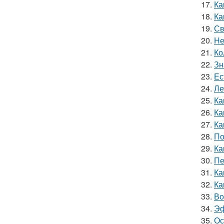
17.
Ка
18.
Ка
19.
Св
20.
Не
21.
Ко
22.
Зн
23.
Ес
24.
Ле
25.
Ка
26.
Ка
27.
Ка
28.
По
29.
Ка
30.
Пе
31.
Ка
32.
Ка
33.
Во
34.
Эф
35.
Ос