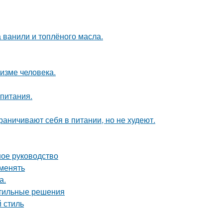
а ванили и топлёного масла.
низме человека.
 питания.
раничивают себя в питании, но не худеют.
ное руководство
именять
а.
стильные решения
 стиль