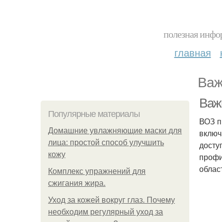
полезная инфор
главная
Важ
Важ
Популярные материалы
ВОЗ п
Домашние увлажняющие маски для
включ
лица: простой способ улучшить
досту
кожу
профи
облас
Комплекс упражнений для
сжигания жира.
Уход за кожей вокруг глаз. Почему
необходим регулярный уход за