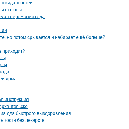
неожиданностей
и и вызовы
емая церемония года
ении
ете, но потом срывается и набирает ещё больше?
не приходит?
оды
тоды
года
вей дома
е
ая инструкция
Архангельске
ия для быстрого выздоровления
ь кости без лекарств