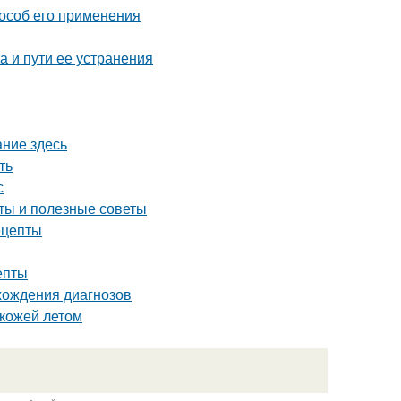
особ его применения
 и пути ее устранения
ание здесь
ть
с
ты и полезные советы
ецепты
епты
ахождения диагнозов
 кожей летом