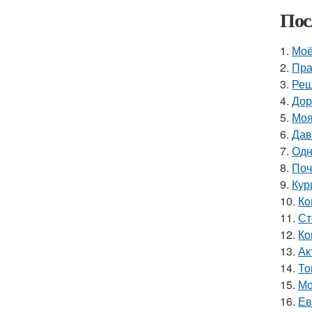
Пос
1.
Моё
2.
Пра
3.
Реш
4.
Дор
5.
Моя
6.
Дав
7.
Одн
8.
Поч
9.
Кур
10.
Кo
11.
Ст
12.
Ко
13.
Ак
14.
То
15.
Мо
16.
Ев