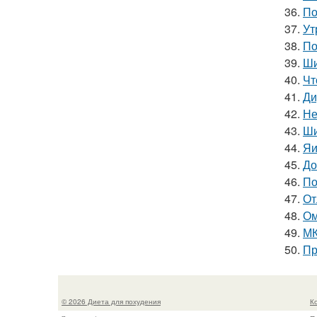
36.
По
37.
Ут
38.
По
39.
Ши
40.
Чт
41.
Ди
42.
Не
43.
Ши
44.
Яи
45.
До
46.
По
47.
От
48.
Ом
49.
МК
50.
Пр
© 2026 Диета для похудения
К