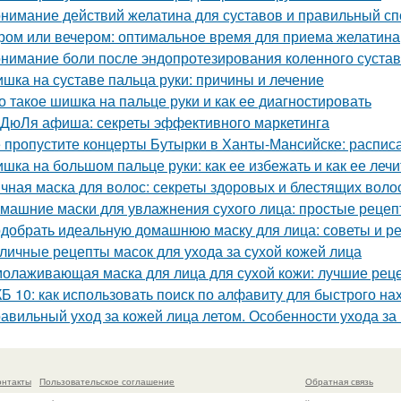
нимание действий желатина для суставов и правильный сп
ром или вечером: оптимальное время для приема желатина
нимание боли после эндопротезирования коленного сустава
шка на суставе пальца руки: причины и лечение
о такое шишка на пальце руки и как ее диагностировать
ДюЛя афиша: секреты эффективного маркетинга
 пропустите концерты Бутырки в Ханты-Мансийске: распис
шка на большом пальце руки: как ее избежать и как ее лечи
чная маска для волос: секреты здоровых и блестящих воло
машние маски для увлажнения сухого лица: простые рецеп
добрать идеальную домашнюю маску для лица: советы и р
личные рецепты масок для ухода за сухой кожей лица
олаживающая маска для лица для сухой кожи: лучшие рец
Б 10: как использовать поиск по алфавиту для быстрого н
авильный уход за кожей лица летом. Особенности ухода за
онтакты
Пользовательское соглашение
Обратная связь