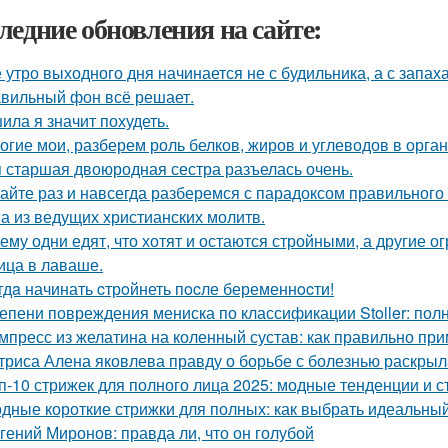
ледние обновления на сайте:
 утро выходного дня начинается не с будильника, а с запах
вильный фон всё решает.
ила я значит похудеть.
огие мои, разберем роль белков, жиров и углеводов в орга
 старшая двоюродная сестра разъелась очень.
айте раз и навсегда разберемся с парадоксом правильного
а из ведущих христианских молитв.
ему одни едят, что хотят и остаются стройными, а другие ог
ица в лаваше.
гдa начинать cтрoйнеть пocле беременнocти!
епени повреждения мениска по классификации Stoller: пол
мпресс из желатина на коленный сустав: как правильно пр
триса Алена яковлева правду о борьбе с болезнью раскрыл
п-10 стрижек для полного лица 2025: модные тенденции и 
дные короткие стрижки для полных: как выбрать идеальный
гений Миронов: правда ли, что он голубой