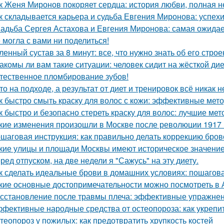
к Женя Миронов покоряет сердца: история любви, полная 
к складывается карьера и судьба Евгения Миронова: успех
адьба Сергея Астахова и Евгения Миронова: самая ожида
 могла с вами ни поделиться!
ленный сустав за 8 минут: все, что нужно знать об его стро
акомы ли вам такие ситуации: человек сидит на жёсткой ди
тественное пломбирование зубов!
то на подходе, а результат от диет и тренировок всё никак 
к быстро смыть краску для волос с кожи: эффективные мет
к быстро и безопасно стереть краску для волос: лучшие ме
кие изменения произошли в Москве после революции 1917 
шаговая инструкция: как правильно делать коррекцию бро
кие улицы и площади Москвы имеют историческое значени
ред отпуском, на две недели я "Сажусь" на эту диету.
к сделать идеальные брови в домашних условиях: пошагов
кие основные достопримечательности можно посмотреть в 
сстановление после травмы плеча: эффективные упражнен
фективные народные средства от остеопороза: как укрепит
теопороз у пожилых: как предотвратить хрупкость костей