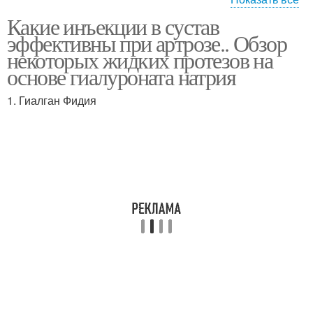
Какие инъекции в сустав
Укол для коленного
Уколы от боли
эффективны при артрозе.. Обзор
сустава
некоторых жидких протезов на
основе гиалуроната натрия
Уколы в коленный
1. Гиалган Фидия
Уколы при синовите
сустав