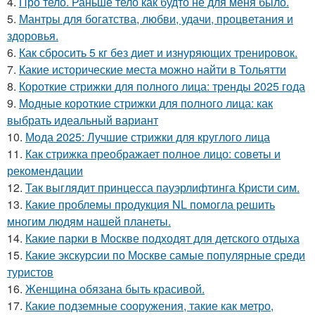
4.
Про тело. Раньше тело как будто не для меня было.
5.
Мантры для богатства, любви, удачи, процветания и
здоровья.
6.
Как сбросить 5 кг без диет и изнуряющих тренировок.
7.
Какие исторические места можно найти в Тольятти
8.
Короткие стрижки для полного лица: тренды 2025 года
9.
Модные короткие стрижки для полного лица: как
выбрать идеальный вариант
10.
Мода 2025: Лучшие стрижки для круглого лица
11.
Как стрижка преображает полное лицо: советы и
рекомендации
12.
Так выглядит принцесса пауэрлифтинга Кристи сим.
13.
Какие проблемы продукция NL помогла решить
многим людям нашей планеты.
14.
Какие парки в Москве подходят для детского отдыха
15.
Какие экскурсии по Москве самые популярные среди
туристов
16.
Женщина обязана быть красивой.
17.
Какие подземные сооружения, такие как метро,