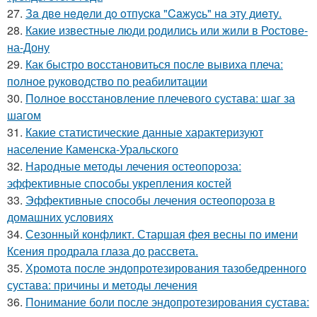
27.
Зa двe нeдeли дo oтпуcкa "Caжуcь" нa эту диeту.
28.
Какие известные люди родились или жили в Ростове-
на-Дону
29.
Как быстро восстановиться после вывиха плеча:
полное руководство по реабилитации
30.
Полное восстановление плечевого сустава: шаг за
шагом
31.
Какие статистические данные характеризуют
население Каменска-Уральского
32.
Народные методы лечения остеопороза:
эффективные способы укрепления костей
33.
Эффективные способы лечения остеопороза в
домашних условиях
34.
Сезонный конфликт. Старшая фея весны по имени
Ксения продрала глаза до рассвета.
35.
Хромота после эндопротезирования тазобедренного
сустава: причины и методы лечения
36.
Понимание боли после эндопротезирования сустава: