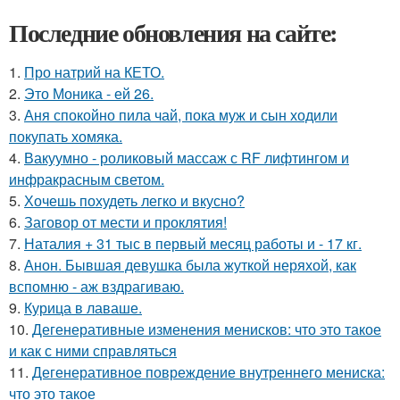
Последние обновления на сайте:
1.
Про натрий на КЕТО.
2.
Это Моника - ей 26.
3.
Аня спокойно пила чай, пока муж и сын ходили
покупать хомяка.
4.
Вакуумно - роликовый массаж с RF лифтингом и
инфракрасным светом.
5.
Хочешь похудеть легко и вкусно?
6.
Заговор от мести и проклятия!
7.
Наталия + 31 тыс в первый месяц работы и - 17 кг.
8.
Анон. Бывшая девушка была жуткой неряхой, как
вспомню - аж вздрагиваю.
9.
Курица в лаваше.
10.
Дегенеративные изменения менисков: что это такое
и как с ними справляться
11.
Дегенеративное повреждение внутреннего мениска:
что это такое