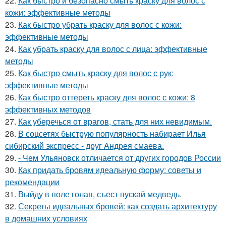
22.
Как быстро и безопасно смыть краску для волос с
кожи: эффективные методы
23.
Как быстро убрать краску для волос с кожи:
эффективные методы
24.
Как убрать краску для волос с лица: эффективные
методы
25.
Как быстро смыть краску для волос с рук:
эффективные методы
26.
Как быстро оттереть краску для волос с кожи: 8
эффективных методов
27.
Как уберечься от врагов, стать для них невидимым.
28.
В соцсетях быструю популярность набирает Илья
сибирский экспресс - друг Андрея смаева.
29.
- Чем Ульяновск отличается от других городов России
30.
Как придать бровям идеальную форму: советы и
рекомендации
31.
Выйду в поле голая, съест пускай медведь.
32.
Секреты идеальных бровей: как создать архитектуру
в домашних условиях