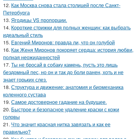
12.
Как Москва снова стала столицей после Санкт-
Петербурга
13.
Ягодицы VS пропорции.
14.
Короткие стрижки для полных женщин: как выбрать
идеальный стиль
15.
Евгений Миронов: правда ли, что он голубой
16.
Как Женя Миронов покоряет сердца: история любви,
полная неожиданностей
17.
Ты не бросай в собаку камень, пусть это лишь
бездомный пес, но он и так до боли ранен, хоть и не
знает горьких слез.
18.
Структура и движение: анатомия и биомеханика
коленного сустава
19.
Самое достоверное гадание на будущее.
20.
Быстрое и безопасное удаление краски с кожи
головы
21.
Что значит красная нитка завязать и как ее
правильно?