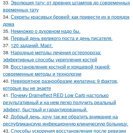
33.
Эволюция тату: от древних штампов до современных
временных тату
34.
Секреты красивых бровей: как привести их в порядок
дома
35.
Немножко о духовном надо бы.
36.
Первый день великого поста и день писателя.
37.
120 заданий. Март.
38.
Народные методы лечения остеопороза:
эффективные способы укрепления костей
39.
Восстановление костной и хрящевой тканей:
современные методы и технологии
40.
Невероятное разнообразие желатина: 9 фактов,
которые вы не знаете
41.
Почему Draineffect RED Low Carb настолько
результативный и на нем легко получить реальный
эффект, быстрый и гарантированный.
42.
Добрый день, хочу так же обратить внимание на
республиканскую инфекционную клиническую больницу.
43.
Способы ускорения восстановления после ревизии