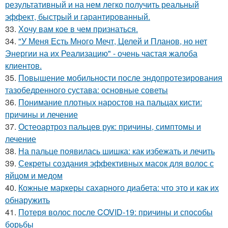
результативный и на нем легко получить реальный
эффект, быстрый и гарантированный.
33.
Хочу вам кое в чем признаться.
34.
"У Меня Есть Много Мечт, Целей и Планов, но нет
Энергии на их Реализацию" - очень частая жалоба
клиентов.
35.
Повышение мобильности после эндопротезирования
тазобедренного сустава: основные советы
36.
Понимание плотных наростов на пальцах кисти:
причины и лечение
37.
Остеоартроз пальцев рук: причины, симптомы и
лечение
38.
На пальце появилась шишка: как избежать и лечить
39.
Секреты создания эффективных масок для волос с
яйцом и медом
40.
Кожные маркеры сахарного диабета: что это и как их
обнаружить
41.
Потеря волос после COVID-19: причины и способы
борьбы