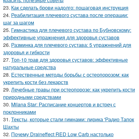
красить: полезные советы
23.
Как сделать брови надолго: пошаговая инструкция
24.
Реабилитация плечевого сустава после операции:
шаг за шагом
25.
Гимнастика для плечевого сустава по Бубновскому:
эффективные упражнения для здоровья суставов
26.
Разминка для плечевого сустава: 5 упражнений для
здоровья и гибкости
27.
Топ-10 трав для здоровья суставов: эффективные
натуральные средства
28.
Естественные методы борьбы с остеопорозом: как
укрепить кости без лекарств
29.
Лечебные травы при остеопорозе: как укрепить кости
природными средствами
30.
Milana Star: Расписание концертов и встреч с
поклонниками
31.
Тексты, которые стали гимнами: лирика 'Радио Тапок
Шахты
32.
Почему Draineffect RED Low Carb настолько