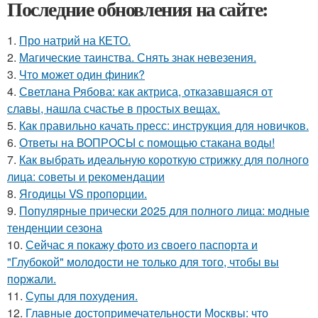
Последние обновления на сайте:
1.
Про натрий на КЕТО.
2.
Магические таинства. Снять знак невезения.
3.
Что может один финик?
4.
Светлана Рябова: как актриса, отказавшаяся от
славы, нашла счастье в простых вещах.
5.
Как правильно качать пресс: инструкция для новичков.
6.
Ответы на ВОПРОСЫ с помощью стакана воды!
7.
Как выбрать идеальную короткую стрижку для полного
лица: советы и рекомендации
8.
Ягодицы VS пропорции.
9.
Популярные прически 2025 для полного лица: модные
тенденции сезона
10.
Сейчас я покажу фото из своего паспорта и
"Глубокой" молодости не только для того, чтобы вы
поржали.
11.
Супы для похудения.
12.
Главные достопримечательности Москвы: что