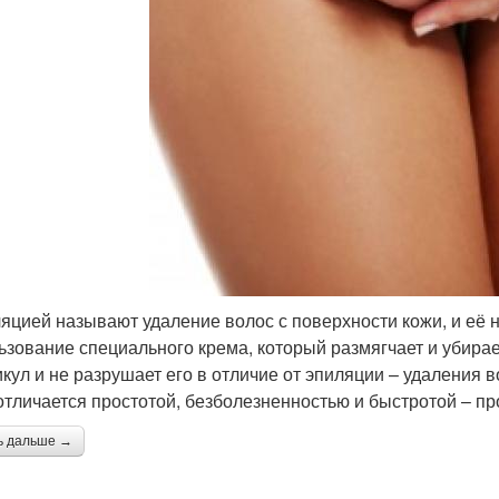
яцией называют удаление волос с поверхности кожи, и её 
ьзование специального крема, который размягчает и убирае
кул и не разрушает его в отличие от эпиляции – удаления 
отличается простотой, безболезненностью и быстротой – пр
ь дальше →