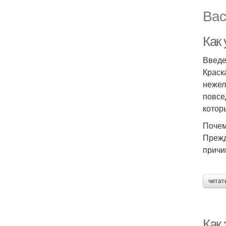
Вас
Как
Введ
Краск
нежел
повсе
котор
Почем
Прежд
причи
читат
Как