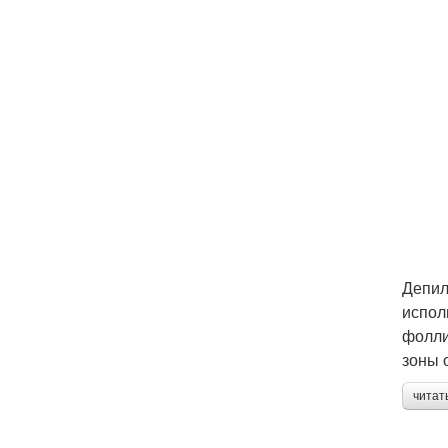
Депил
испол
фолли
зоны 
читат