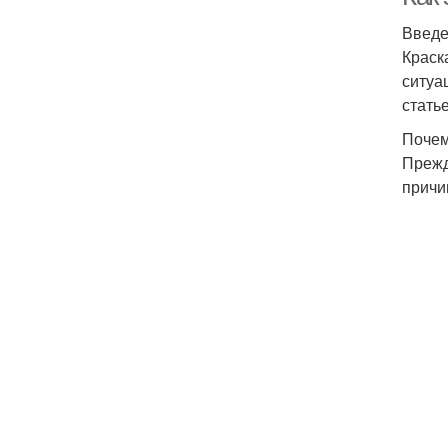
Введ
Краск
ситуа
стать
Почем
Прежд
причи