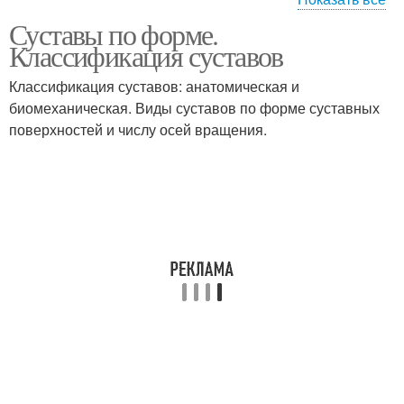
Суставы по форме.
Атлантозатылочный
Плечелоктевой сустав
Классификация суставов
сустав
Классификация суставов: анатомическая и
биомеханическая. Виды суставов по форме суставных
поверхностей и числу осей вращения.
Локтевой сустав