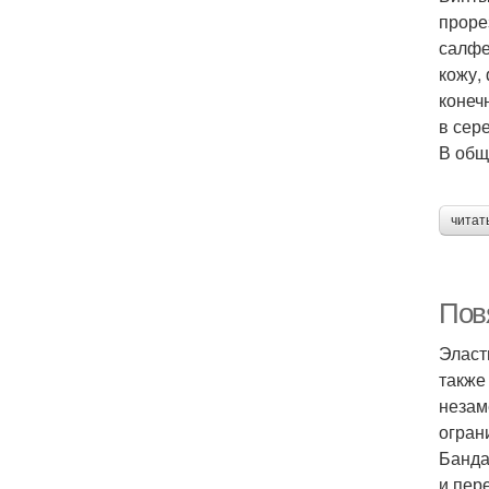
проре
салфе
кожу,
конеч
в сер
В общ
читат
Пов
Эласт
также
незам
огран
Банда
и пер