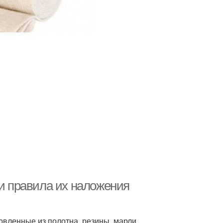
 и правила их наложения
овленные из полотна, резины, марли,