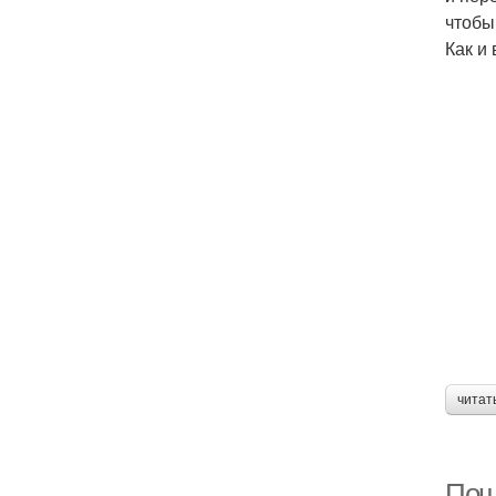
чтобы
Как и
читат
Пош