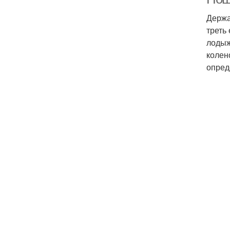
Держа
треть
лодыж
колен
опред