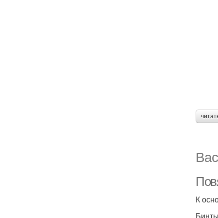
читат
Вас
Пов
К осн
Бинты