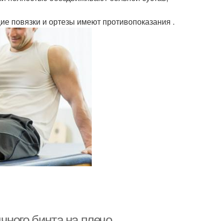
ие повязки и ортезы имеют противопоказания .
чного бинта на плечо