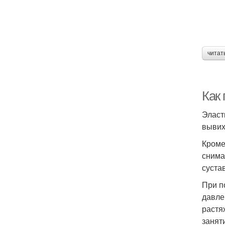
читат
Как
Эласт
вывих
Кроме
снима
суста
При п
давле
растя
занят