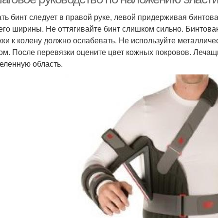
ть бинт следует в правой руке, левой придерживая бинтов
 его ширины. Не оттягивайте бинт слишком сильно. Бинтова
ки к колену должно ослабевать. Не используйте металличес
ом. После перевязки оцените цвет кожных покровов. Лечащи
еленную область.