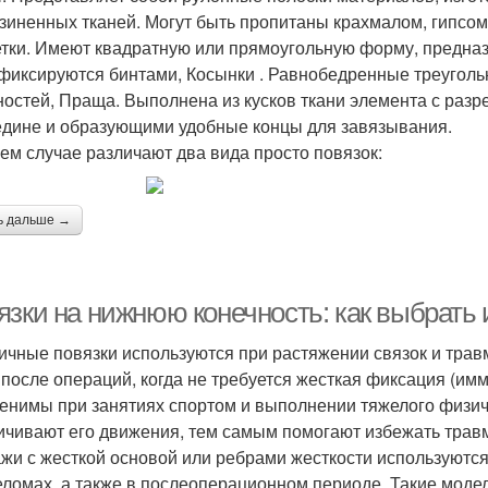
зиненных тканей. Могут быть пропитаны крахмалом, гипсом
тки. Имеют квадратную или прямоугольную форму, предназ
 фиксируются бинтами, Косынки . Равнобедренные треугол
ностей, Праща. Выполнена из кусков ткани элемента с ра
едине и образующими удобные концы для завязывания.
ем случае различают два вида просто повязок:
ь дальше →
язки на нижнюю конечность: как выбрать
ичные повязки используются при растяжении связок и травма
 после операций, когда не требуется жесткая фиксация (имм
енимы при занятиях спортом и выполнении тяжелого физиче
ичивают его движения, тем самым помогают избежать трав
жи с жесткой основой или ребрами жесткости используются
еломах, а также в послеоперационном периоде. Такие моде