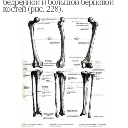
бедренной и большой берцовой
костей (рис. 228).