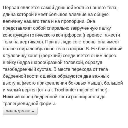
Первая является самой длинной костью нашего тела,
длина которой имеет большое влияние на общую
величину нашего тела и на пропорции. Она
представляет собой спирально закрученную палку
конструкции готического контрфорса (перенос тяжести
тела на вертикаль). При взгляде со стороны она имеет
полое спиралеобразное тело в форме S. Ее ближайший
к туловищу конец (верхний) соединяется с ним через
шейку бедра шарообразной головкой, образуя
тазобедренный сустав. В месте перехода от тела
бедренной кости к шейке образуются два важных
выступа (место прикрепления боковых мышц), большой
и малый вертел (oт лат. Trochanter major et minor).
Нижний конец бедренной кости расширяется до
трапециевидной формы.
читать дальше →