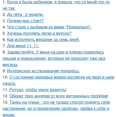
1.
Когда я была ребенком, я думала, что со мной что-то
не так.
2.
До лета - 2 недели.
3.
Почему вес стоит?
4.
Что стало с рыбаком из мема "Нормально".
5.
Хочешь похудеть легко и вкусно?
6.
Как исполнить желание за семь дней.
7.
Для меня 11. 11.
8.
Здравствуйте. У меня на шее и плечах появились
прыщи и покраснения, которые не проходят уже два
месяца.
9.
Интересное исследование попалось.
10.
О состоянии здоровья можно взглянув на лицо и шею
узнать.
11.
Ритуал, чтобы удачу вернуть!
12.
Оберег трех ангелов от всех житзненных проблем!
13.
Танец на улице - это не только способ поднять себе
настроение, но и проявление свободы, любви к себе и
жизни.