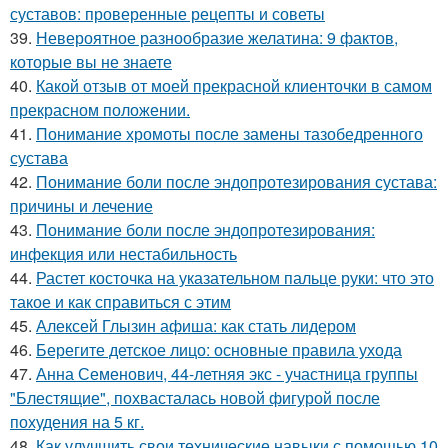
суставов: проверенные рецепты и советы
39.
Невероятное разнообразие желатина: 9 фактов,
которые вы не знаете
40.
Какой отзыв от моей прекрасной клиенточки в самом
прекрасном положении.
41.
Понимание хромоты после замены тазобедренного
сустава
42.
Понимание боли после эндопротезирования сустава:
причины и лечение
43.
Понимание боли после эндопротезирования:
инфекция или нестабильность
44.
Растет косточка на указательном пальце руки: что это
такое и как справиться с этим
45.
Алексей Глызин афиша: как стать лидером
46.
Берегите детское лицо: основные правила ухода
47.
Анна Семенович, 44-летняя экс - участница группы
"Блестящие", похвасталась новой фигурой после
похудения на 5 кг.
48.
Как улучшить свои технические навыки с помощью 10