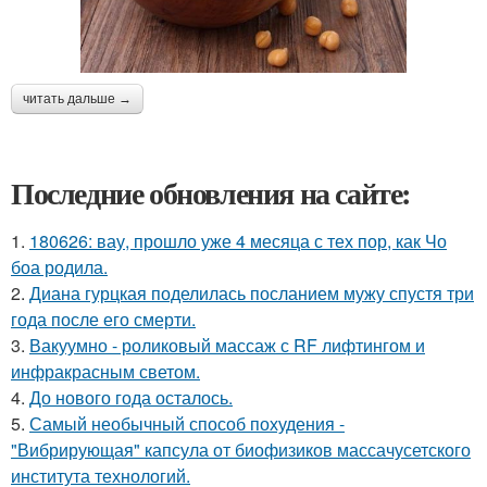
читать дальше →
Последние обновления на сайте:
1.
180626: вау, прошло уже 4 месяца с тех пор, как Чо
боа родила.
2.
Диана гурцкая поделилась посланием мужу спустя три
года после его смерти.
3.
Вакуумно - роликовый массаж с RF лифтингом и
инфракрасным светом.
4.
До нового года осталось.
5.
Самый необычный способ похудения -
"Вибрирующая" капсула от биофизиков массачусетского
института технологий.