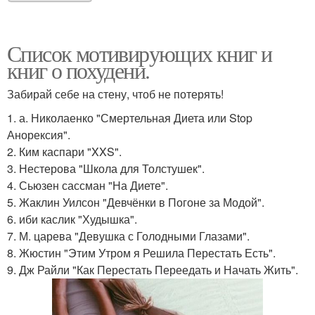
Список мотивирующих книг и
книг о похудени.
Забирай себе на стену, чтоб не потерять!
1. а. Николаенко "Смертельная Диета или Stop
Анорексия".
2. Ким каспари "XXS".
3. Нестерова "Школа для Толстушек".
4. Сьюзен сассман "На Диете".
5. Жаклин Уилсон "Девчёнки в Погоне за Модой".
6. иби каслик "Худышка".
7. М. царева "Девушка с Голодными Глазами".
8. Жюстин "Этим Утром я Решила Перестать Есть".
9. Дж Райли "Как Перестать Переедать и Начать Жить".