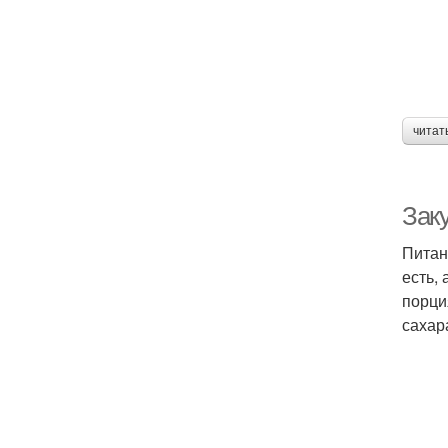
читат
Зак
Питан
есть,
порци
сахар