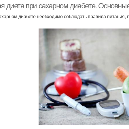
диабете
ая диета при сахарном диабете. Основны
ахарном диабете необходимо соблюдать правила питания, 