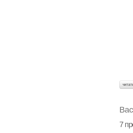
читат
Вас
7 пр