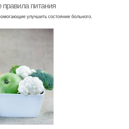
диабете
е правила питания
помогающие улучшить состояние больного.