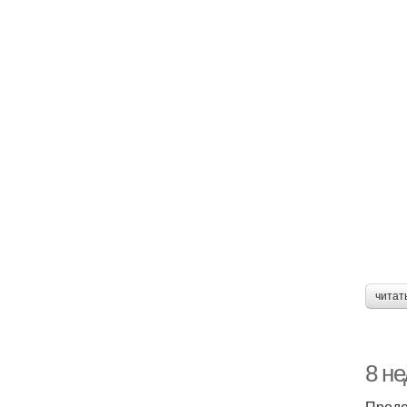
читат
8 не
Продол