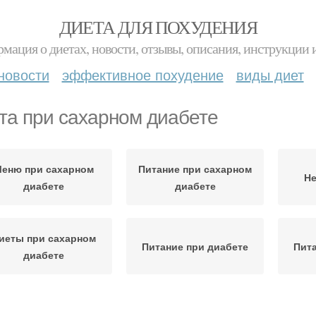
ДИЕТА ДЛЯ ПОХУДЕНИЯ
мация о диетах, новости, отзывы, описания, инструкции 
новости
эффективное похудение
виды диет
та при сахарном диабете
еню при сахарном
Питание при сахарном
Не
диабете
диабете
иеты при сахарном
Питание при диабете
Пита
диабете
Питания при сахарном
Блю
Диеты при диабете