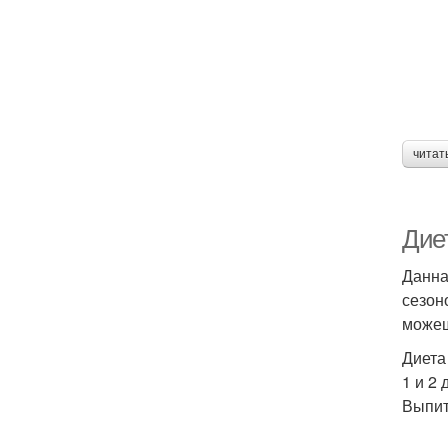
читат
Диет
Данна
сезон
можеш
Диета
1 и 2 
Выпит