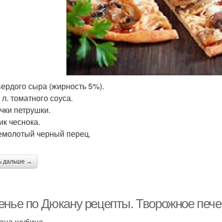
твердого сыра (жирность 5%).
. л. томатного соуса.
очки петрушки.
ик чеснока.
молотый черный перец.
ь дальше →
енье по Дюкану рецепты. Творожное пече
ана шубина.