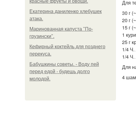
красные фрукты и овощи.
Для т
Екатерина даниленко хлебушек
30 г 
атака.
20 г (
15 г (
Маринованная капуста "По-
1 кур
грузински".
25 г 
Кефирный коктейль для позднего
1/4 Ч
перекуса.
1/4 Ч.
Бабушкины советы. - Воду пей
Для н
перед едой - будешь долго
4 шам
молодой.