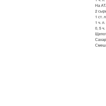
На АТ
2 сыр
1 ст. 
1 ч. л
0, 5 ч
Щепот
Сахар
Смеши