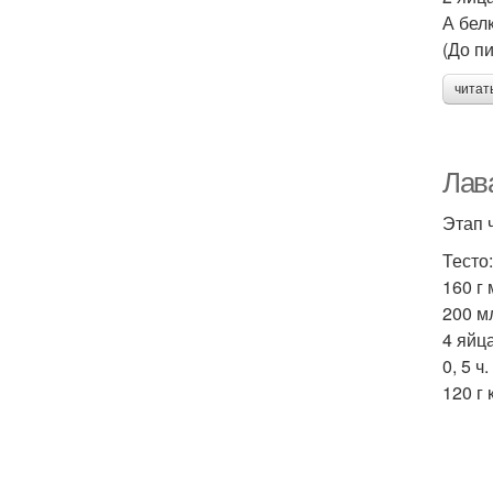
А бел
(До пи
читат
Лав
Этап 
Тесто:
160 г
200 м
4 яйца
0, 5 ч.
120 г 