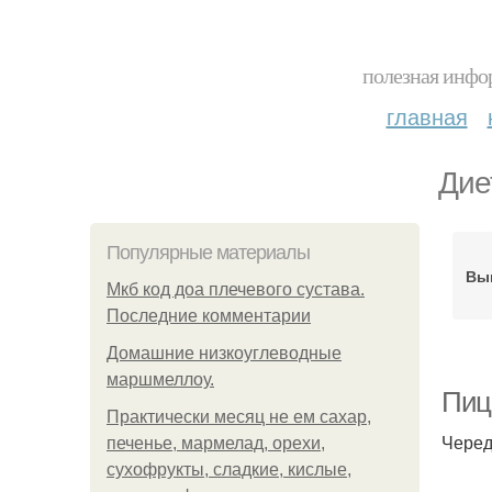
полезная инфор
главная
Дие
Популярные материалы
Вып
Мкб код доа плечевого сустава.
Последние комментарии
Домашние низкоуглеводные
маршмеллоу.
Пицц
Практически месяц не ем сахар,
Черед
печенье, мармелад, орехи,
сухофрукты, сладкие, кислые,