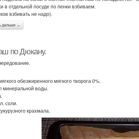
ки в отдельной посуде по пенки взбиваем.
ков взбивать не надо).
ь дальше →
аш по Дюкану.
чередование.
 мягкого обезжиренного мягкого творога 0%.
л минеральной воды.
.
 л. соли.
кукурузного крахмала.