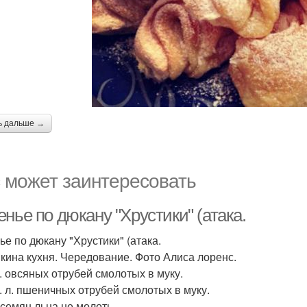
ь дальше →
 может заинтересовать
нье по дюкану "Хрустики" (атака.
ье по дюкану "Хрустики" (атака.
кина кухня. Чередование. Фото Алиса лоренс.
л. овсяных отрубей смолотых в муку.
т. л. пшеничных отрубей смолотых в муку.
. семян льна не молоть.