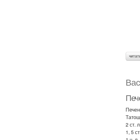
читат
Вас
Пече
Печен
Татош
2 ст. 
1, 5 с
1 ч. л