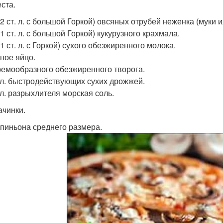
еста.
(~2 ст. л. с большой Горкой) овсяных отрубей неженка (муки 
~1 ст. л. с большой Горкой) кукурузного крахмала.
~1 ст. л. с Горкой) сухого обезжиренного молока.
иное яйцо.
кремообразного обезжиренного творога.
. л. быстродействующих сухих дрожжей.
 л. разрыхлителя морская соль.
ачинки.
пиньона среднего размера.