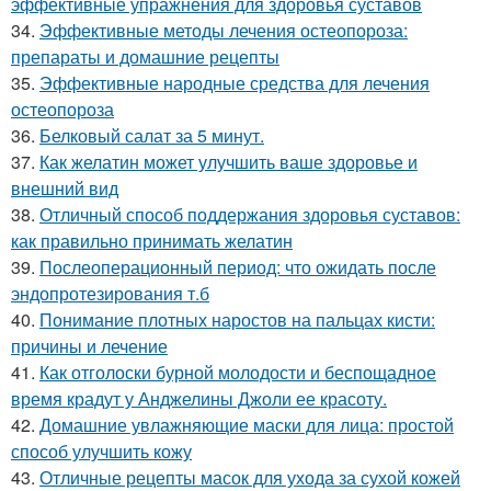
эффективные упражнения для здоровья суставов
34.
Эффективные методы лечения остеопороза:
препараты и домашние рецепты
35.
Эффективные народные средства для лечения
остеопороза
36.
Белковый салат за 5 минут.
37.
Как желатин может улучшить ваше здоровье и
внешний вид
38.
Отличный способ поддержания здоровья суставов:
как правильно принимать желатин
39.
Послеоперационный период: что ожидать после
эндопротезирования т.б
40.
Понимание плотных наростов на пальцах кисти:
причины и лечение
41.
Как отголоски бурной молодости и беспощадное
время крадут у Анджелины Джоли ее красоту.
42.
Домашние увлажняющие маски для лица: простой
способ улучшить кожу
43.
Отличные рецепты масок для ухода за сухой кожей