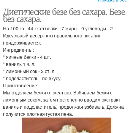
Диетические безе без сахара. Безе
Безе без сахарной
Диетический продукт
без сахара.
пудры
На 100 гр - 44 ккал белки - 7 жиры - 0 углеводы - 2.
Идеальный десерт кто правильного питания
придерживается.
Пирожное безе
Ингредиенты:
* яичные белки - 4 шт.
* ваниль 1 ч. л.
* лимонный сок - 3 ст. л.
* подсластитель - по вкусу.
Приготовление:
Мы отделяем белки от желтков. Взбиваем белки с
лимонным соком, затем постепенно вводим экстракт
ваниль и подсластитель, продолжая взбивать. Должна
получится плотная густая пена.