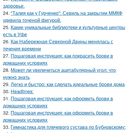
здоровье.
24.
"Талия как у Гурченко": Севиль на закрытии ММКФ
удивила точеной фигурой.
25.
Какие уникальные библиотеки и культурные центры
есть в Уфе
26.
Как Набережная Северной Двины менялась с
течения времени
27.
Пошаговая инструкция: как покрасить брови в
домашних условиях
28.
Может ли увеличиться ацетабулярный угол: что
нужно знать
29.
Легко и быстро: как сделать идеальные брови дома
30.
Headlines:
31.
Пошаговая инструкция: как оформить брови в
домашних условиях
32.
Пошаговая инструкция: как оформить брови в
домашних условиях
33.
Гимнастика для плечевого сустава по Бубновскому: