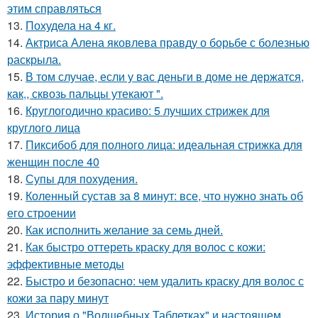
этим справляться
13.
Похудела на 4 кг.
14.
Актриса Алена яковлева правду о борьбе с болезнью
раскрыла.
15.
В том случае, если у вас деньги в доме не держатся,
как,, сквозь пальцы утекают ".
16.
Круглогодично красиво: 5 лучших стрижек для
круглого лица
17.
Пиксибоб для полного лица: идеальная стрижка для
женщин после 40
18.
Супы для похудения.
19.
Коленный сустав за 8 минут: все, что нужно знать об
его строении
20.
Как исполнить желание за семь дней.
21.
Как быстро оттереть краску для волос с кожи:
эффективные методы
22.
Быстро и безопасно: чем удалить краску для волос с
кожи за пару минут
23.
История о "Волшебных Таблетках" и настоящем