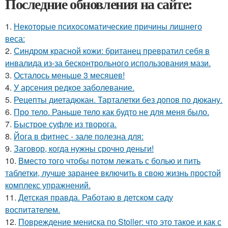
Последние обновления на сайте:
1.
Некоторые психосоматические причины лишнего
веса:
2.
Синдром красной кожи: британец превратил себя в
инвалида из-за бесконтрольного использования мази.
3.
Осталось меньше 3 месяцев!
4.
У арсения редкое заболевание.
5.
Рецепты диетадюкан. Тарталетки без допов по дюкану.
6.
Про тело. Раньше тело как будто не для меня было.
7.
Быстрое суфле из творога.
8.
Йога в фитнес - зале полезна для:
9.
Заговор, когда нужны срочно деньги!
10.
Вместо того чтобы потом лежать с болью и пить
таблетки, лучше заранее включить в свою жизнь простой
комплекс упражнений.
11.
Детская правда. Работаю в детском саду
воспитателем.
12.
Повреждение мениска по Stoller: что это такое и как с