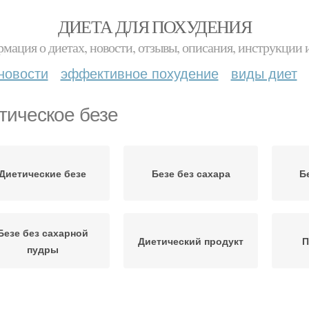
ДИЕТА ДЛЯ ПОХУДЕНИЯ
мация о диетах, новости, отзывы, описания, инструкции 
новости
эффективное похудение
виды диет
тическое безе
Диетические безе
Безе без сахара
Б
Безе без сахарной
Диетический продукт
П
пудры
Безе от бреннертв
Безе в микроволновке
Бе