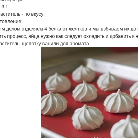
 3 г.
ститель - по вкусу.
товление:
м делом отделяем 4 белка от желтков и мы взбиваем их до
ить процесс, яйца нужно как следует охладить и добавить к
аститель, щепотку ванили для аромата