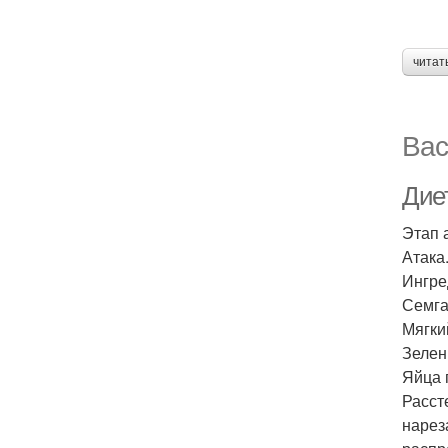
читат
Вас
Дие
Этап 
Атака
Ингре
Семга
Мягки
Зелень
Яйца 
Расст
нарез