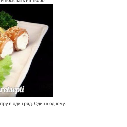
 и посыпать на творог
тру в один ряд. Один к одному.