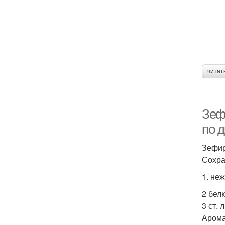
читат
Зеф
по д
Зефир
Сохра
1. не
2 белк
3 ст. 
Арома