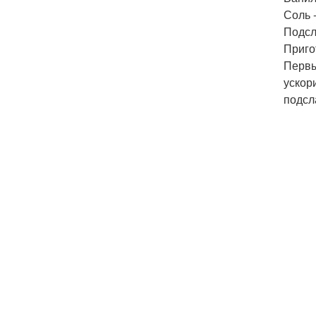
Соль -
Подсла
Приго
Первы
ускор
подсл