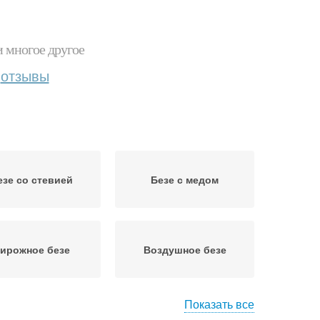
и многое другое
отзывы
езе со стевией
Безе с медом
ирожное безе
Воздушное безе
Показать все
зе с эритритом