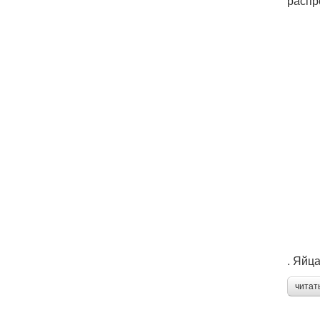
распр
. Яйц
читат