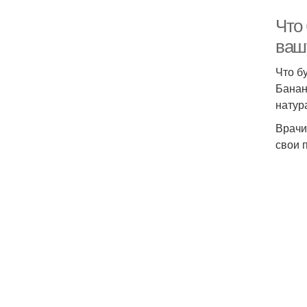
Что 
ваш
Что бу
Банан
натур
Врачи
свои 