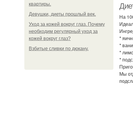
квартиры.
Диет
Девушки, диеты прошлый век.
На 100
Идеал
Уход за кожей вокруг глаз. Почему
Ингре
необходим регулярный уход за
* яичн
кожей вокруг глаз?
* вани
Взбитые сливки по дюкану.
* лимо
* подс
Приго
Мы от
подсл