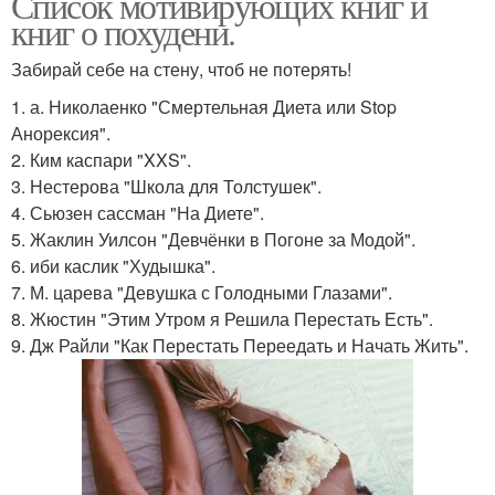
Список мотивирующих книг и
книг о похудени.
Забирай себе на стену, чтоб не потерять!
1. а. Николаенко "Смертельная Диета или Stop
Анорексия".
2. Ким каспари "XXS".
3. Нестерова "Школа для Толстушек".
4. Сьюзен сассман "На Диете".
5. Жаклин Уилсон "Девчёнки в Погоне за Модой".
6. иби каслик "Худышка".
7. М. царева "Девушка с Голодными Глазами".
8. Жюстин "Этим Утром я Решила Перестать Есть".
9. Дж Райли "Как Перестать Переедать и Начать Жить".