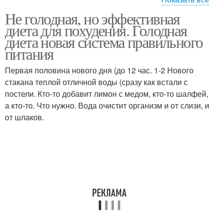
Не голодная, но эффективная
Голодная диета
Длительные диеты
диета для похудения. Голодная
диета новая система правильного
питания
Первая половина нового дня (до 12 час. 1-2 Нового
диета на неделю
гречневая диета
стакана теплой отличной воды (сразу как встали с
постели. Кто-то добавит лимон с медом, кто-то шалфей,
а кто-то. Что нужно. Вода очистит организм и от слизи, и
от шлаков.
эффективные диеты
Диеты без чувства
Простая диета
Четырёхдневные диеты