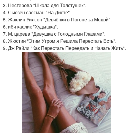
3. Нестерова "Школа для Толстушек".
4. Сьюзен сассман "На Диете".
5. Жаклин Уилсон "Девчёнки в Погоне за Модой".
6. иби каслик "Худышка".
7. М. царева "Девушка с Голодными Глазами".
8. Жюстин "Этим Утром я Решила Перестать Есть".
9. Дж Райли "Как Перестать Переедать и Начать Жить".