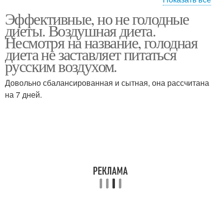
Эффективные, но не голодные
Голодная диета
диета для похудения
диеты. Воздушная диета.
Несмотря на название, голодная
диета не заставляет питаться
русским воздухом.
Длительная диета
Длительные диеты
Довольно сбалансированная и сытная, она рассчитана
на 7 дней.
эффективные диеты
Диеты без чувства
Простая диета