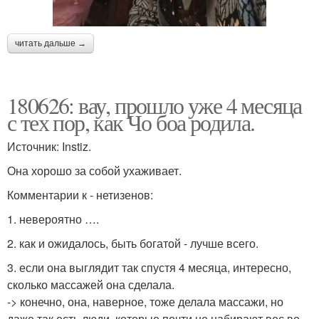
читать дальше →
180626: вау, прошло уже 4 месяца
с тех пор, как Чо боа родила.
Источник: Instiz.
Она хорошо за собой ухаживает.
Комментарии к - нетизенов:
1. невероятно ….
2. как и ожидалось, быть богатой - лучше всего.
3. если она выглядит так спустя 4 месяца, интересно,
сколько массажей она сделала.
-> конечно, она, наверное, тоже делала массажи, но
даже так есть люди, которые почти не набирают вес во