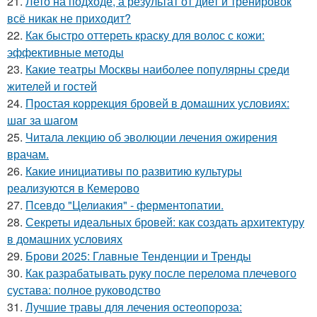
21.
Лето на подходе, а результат от диет и тренировок
всё никак не приходит?
22.
Как быстро оттереть краску для волос с кожи:
эффективные методы
23.
Какие театры Москвы наиболее популярны среди
жителей и гостей
24.
Простая коррекция бровей в домашних условиях:
шаг за шагом
25.
Читала лекцию об эволюции лечения ожирения
врачам.
26.
Какие инициативы по развитию культуры
реализуются в Кемерово
27.
Псевдо "Целиакия" - ферментопатии.
28.
Секреты идеальных бровей: как создать архитектуру
в домашних условиях
29.
Брови 2025: Главные Тенденции и Тренды
30.
Как разрабатывать руку после перелома плечевого
сустава: полное руководство
31.
Лучшие травы для лечения остеопороза: