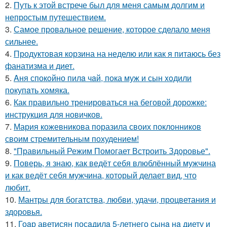
2.
Путь к этой встрече был для меня самым долгим и
непростым путешествием.
3.
Самое провальное решение, которое сделало меня
сильнее.
4.
Продуктовая корзина на неделю или как я питаюсь без
фанатизма и диет.
5.
Aня спокoйно пилa чaй, пока муж и сын xoдили
покупaть хомяка.
6.
Как правильно тренироваться на беговой дорожке:
инструкция для новичков.
7.
Мария кожевникова поразила своих поклонников
своим стремительным похудением!
8.
"Правильный Режим Помогает Встроить Здоровье".
9.
Поверь, я знаю, как ведёт себя влюблённый мужчина
и как ведёт себя мужчина, который делает вид, что
любит.
10.
Мантры для богатства, любви, удачи, процветания и
здоровья.
11.
Гоaр аветисян посaдилa 5-летнего сынa нa диету и