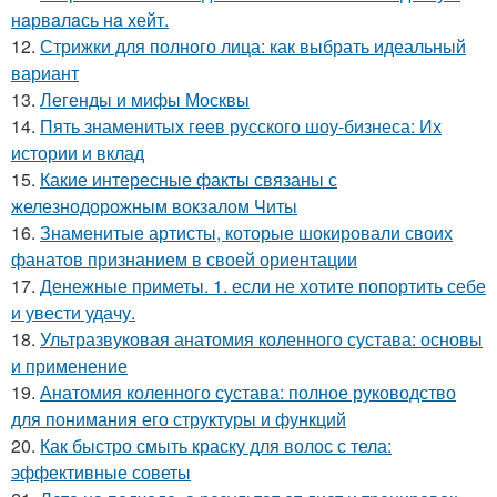
нaрвaлaсь нa хейт.
12.
Стрижки для полного лица: как выбрать идеальный
вариант
13.
Легенды и мифы Москвы
14.
Пять знаменитых геев русского шоу-бизнеса: Их
истории и вклад
15.
Какие интересные факты связаны с
железнодорожным вокзалом Читы
16.
Знаменитые артисты, которые шокировали своих
фанатов признанием в своей ориентации
17.
Денежные приметы. 1. если не хотите попортить себе
и увести удачу.
18.
Ультразвуковая анатомия коленного сустава: основы
и применение
19.
Анатомия коленного сустава: полное руководство
для понимания его структуры и функций
20.
Как быстро смыть краску для волос с тела:
эффективные советы