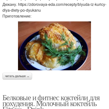
Дюкану. https://zdorovaya-eda.com/recepty/blyuda-iz-kuricy-
dlya-diety-po-dyukanu
Приготовление:
читать дальше →
Белковые и фитнес коктейли для
похудения. Молочный коктейль
Fitness - Drink.