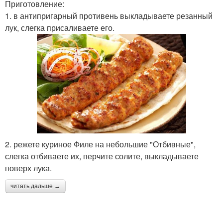
Приготовление:
Рецепты из куриной
Грудки в кефире
1. в антипригарный противень выкладываете резанный
грудки
лук, слегка присаливаете его.
Грудка на сковороде
Грудки в кляре
Грудка в простом кляре
Грудка в сырном кляре
2. режете куриное Филе на небольшие "Отбивные",
слегка отбиваете их, перчите солите, выкладываете
поверх лука.
Грудки в духовке
читать дальше →