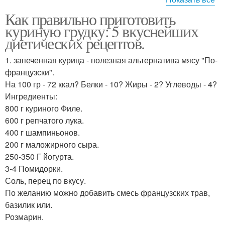
Как правильно приготовить
Блюда из куриной
Грудка с тыквой
куриную грудку: 5 вкуснейших
грудки
диетических рецептов.
1. запеченная курица - полезная альтернатива мясу "По-
французски".
Каша с куриной грудкой
Куриные грудки
На 100 гр - 72 ккал? Белки - 10? Жиры - 2? Углеводы - 4?
Ингредиенты:
800 г куриного Филе.
600 г репчатого лука.
Грудка на диете
Грудка в фольге
400 г шампиньонов.
200 г маложирного сыра.
250-350 Г йогурта.
3-4 Помидорки.
Соль, перец по вкусу.
Грудка с помидорами
Грудка в рукаве
По желанию можно добавить смесь французских трав,
базилик или.
Розмарин.