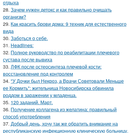
отдыха
28.
Зачем нужен детокс и как правильно очищать
организм?
29.
Как красить брови дома: 9 техник для естественного
вида
30.
Заботься о себе.
31.
Headlines:
32.
Полное руководство по реабилитации плечевого
сустава после вывиха
33.
ЛФК после остеосинтеза плечевой кости:
восстановление под контролем
34.
"У Дочки был Некроз, а Врачи Советовали Меньше
ее Кормить": жительница Новосибирска обвинила
роддом в заражении у младенца.
35.
120 заданий. Март.
36.
Получение коллагена из желатина: правильный
способ употребления
37.
Добрый день, хочу так же обратить внимание на
республиканскую инфекционную клиническую больницу.