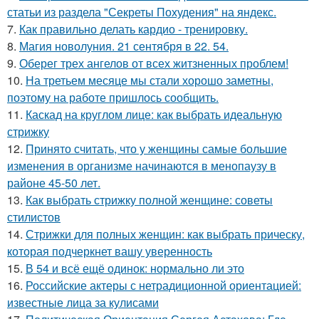
статьи из раздела "Секреты Похудения" на яндекс.
7.
Как правильно делать кардио - тренировку.
8.
Магия новолуния. 21 сентября в 22. 54.
9.
Оберег трех ангелов от всех житзненных проблем!
10.
На третьем месяце мы стали хорошо заметны,
поэтому на работе пришлось сообщить.
11.
Каскад на круглом лице: как выбрать идеальную
стрижку
12.
Принято считать, что у женщины самые большие
изменения в организме начинаются в менопаузу в
районе 45-50 лет.
13.
Как выбрать стрижку полной женщине: советы
стилистов
14.
Стрижки для полных женщин: как выбрать прическу,
которая подчеркнет вашу уверенность
15.
В 54 и всё ещё одинок: нормально ли это
16.
Российские актеры с нетрадиционной ориентацией:
известные лица за кулисами