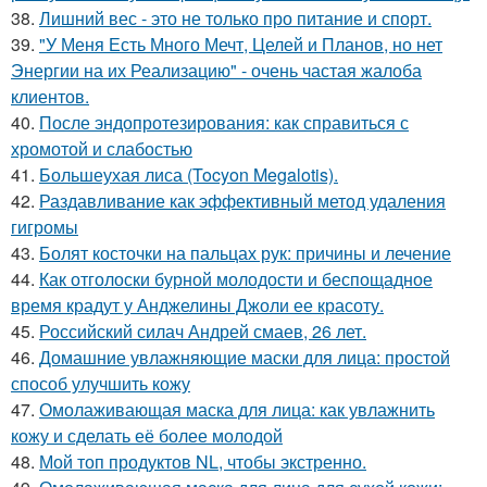
38.
Лишний вес - это не только про питание и спорт.
39.
"У Меня Есть Много Мечт, Целей и Планов, но нет
Энергии на их Реализацию" - очень частая жалоба
клиентов.
40.
После эндопротезирования: как справиться с
хромотой и слабостью
41.
Большеухая лиса (Tocyon Megalotis).
42.
Раздавливание как эффективный метод удаления
гигромы
43.
Болят косточки на пальцах рук: причины и лечение
44.
Как отголоски бурной молодости и беспощадное
время крадут у Анджелины Джоли ее красоту.
45.
Российский силач Андрей смаев, 26 лет.
46.
Домашние увлажняющие маски для лица: простой
способ улучшить кожу
47.
Омолаживающая маска для лица: как увлажнить
кожу и сделать её более молодой
48.
Мой топ продуктов NL, чтобы экстренно.