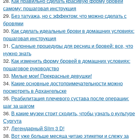
28.
Как правильно сделать красивую форму бровей
самому: пошаговая инструкция
29.
Без татуажа, но с эффектом: что можно сделать с
бровями
30.
Как сделать идеальные брови в домашних условиях:
пошаговая инструкция
31.
Салонные процедуры для ресниц и бровей: все, что
нужно знать
32.
Как изменить форму бровей в домашних условиях:
пошаговое руководство
33.
Милые мои! Прекрасные девушки!
34.
Какие основные достопримечательности можно
посмотреть в Архангельске
35.
Реабилитация плечевого сустава после операции:
шаг за шагом
36.
В какие музеи стоит сходить, чтобы узнать о культуре
Сургута
37.
Легендарный Slim 3 D!
38.
Вот уже больше месяца читаю этикетки и слежу за