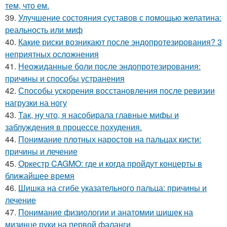
тем, что ем.
39.
Улучшение состояния суставов с помощью желатина:
реальность или миф
40.
Какие риски возникают после эндопротезирования? 3
неприятных осложнения
41.
Неожиданные боли после эндопротезирования:
причины и способы устранения
42.
Способы ускорения восстановления после ревизии
нагрузки на ногу
43.
Так, ну что, я насобирала главные мифы и
заблуждения в процессе похудения.
44.
Понимание плотных наростов на пальцах кисти:
причины и лечение
45.
Оркестр CAGMO: где и когда пройдут концерты в
ближайшее время
46.
Шишка на сгибе указательного пальца: причины и
лечение
47.
Понимание физиологии и анатомии шишек на
мизинце руки на первой фаланги