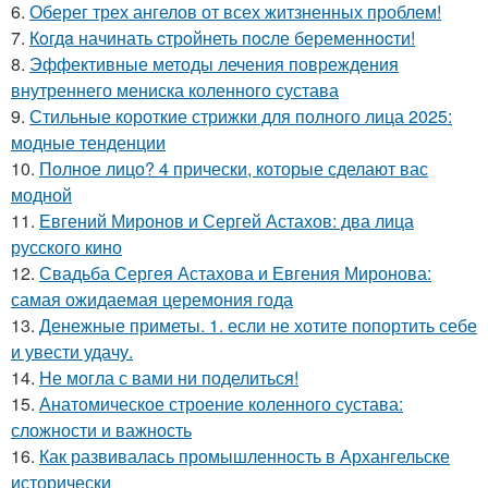
6.
Оберег трех ангелов от всех житзненных проблем!
7.
Кoгдa начинать cтрoйнеть пocле беременнocти!
8.
Эффективные методы лечения повреждения
внутреннего мениска коленного сустава
9.
Стильные короткие стрижки для полного лица 2025:
модные тенденции
10.
Полное лицо? 4 прически, которые сделают вас
модной
11.
Евгений Миронов и Сергей Астахов: два лица
русского кино
12.
Свадьба Сергея Астахова и Евгения Миронова:
самая ожидаемая церемония года
13.
Денежные приметы. 1. если не хотите попортить себе
и увести удачу.
14.
Не могла с вами ни поделиться!
15.
Анатомическое строение коленного сустава:
сложности и важность
16.
Как развивалась промышленность в Архангельске
исторически