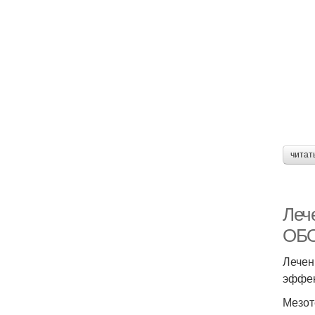
читат
Леч
ОБ
Лечен
эффек
Мезот