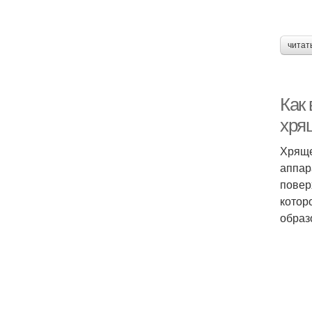
читат
Как
хря
Хряще
аппар
повер
котор
образ