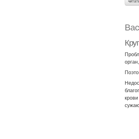
читат
Вас
Круг
Пробл
орган
Поэто
Недос
благо
крови
сужаю