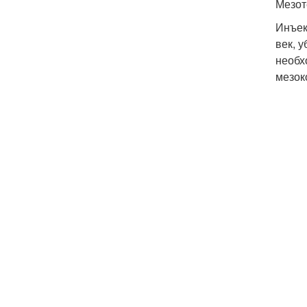
Мезот
Инъек
век, 
необх
мезок