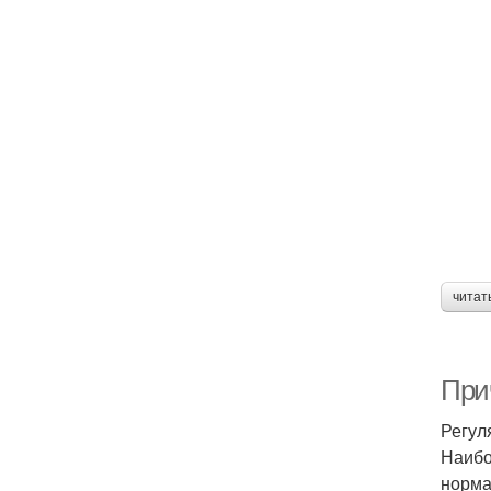
читат
При
Регул
Наибо
норма