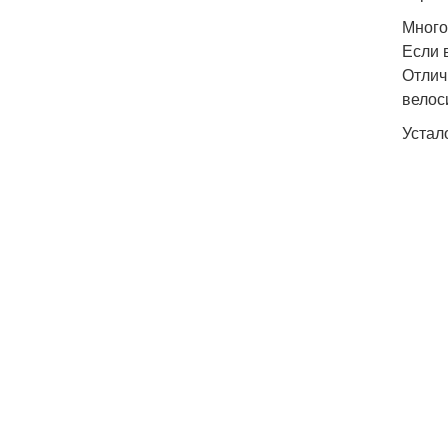
Много
Если 
Отлич
велос
Устал