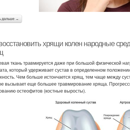
ь дальше →
 восстановить хрящи колен народные сред
щ
вая ткань травмируется даже при большой физической нагр
ата, который удерживает сустав в определенном положении
хность. Чем больше истончается хрящ, тем чаще между су
ое вызывает еще большее травмирование хряща. Прогресс
ованию остеофитов (костные выросты).