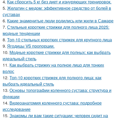
4.
Как сбросить 5 кг без диет и изнуряющих тренировок.
5.
Желатин с медом: эффективное средство от болей в
суставах
6.
Какие знаменитые люди родились или жили в Самаре
7.
Стильные короткие стрижки для полного лица 2025:
модные тенденции
8.
Топ-10 стильных коротких стрижек для крупного лица
9.
Ягодицы VS пропорции.
10.
Модные короткие стрижки для полных: как выбрать
идеальный стиль
11.
Как выбрать стрижку на полное лицо для тонких
волос
12.
Топ-10 коротких стрижек для полного лица: как
выбрать идеальный стиль
13.
Основы топографии коленного сустава: структура и
функции
14.
Видеоанатомия коленного сустава: подробное
исследование
15.
Знакомы ли вам такие ситуации: человек сидит на