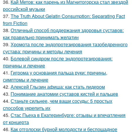
36.
Кай Метов: как парень из Магнитогорска стал звездой
российской музыки
37.
The Truth About Gelatin Consumption: Separating Fact
from Fiction
38.
Отличный способ поддержания здоровья суставов:
как правильно принимать желатин
39.
Хромота после эндопротезирования тазобедренного
сустава: причины и методы лечения
40.
Болевой синдром после эндопротезирования:
причины и лечение
41.
Гигрома у основания пальца руки: причины,
симптомы и лечение
42.
Алексей Глызин афиша: как стать лидером
43.
Понимание анатомии суставов кистей и пальцев
44.
Станьте сильнее, чем ваши сосуды: 5 простых
способов укрепить их
45.
Стас Пьеха в Екатеринбурге: отзывы и впечатления
от концерта
46.
Как отголоски бурной молодости и беспощадное