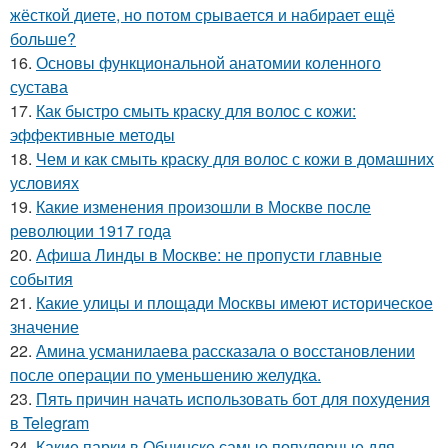
жёсткой диете, но потом срывается и набирает ещё
больше?
16.
Основы функциональной анатомии коленного
сустава
17.
Как быстро смыть краску для волос с кожи:
эффективные методы
18.
Чем и как смыть краску для волос с кожи в домашних
условиях
19.
Какие изменения произошли в Москве после
революции 1917 года
20.
Афиша Линды в Москве: не пропусти главные
события
21.
Какие улицы и площади Москвы имеют историческое
значение
22.
Амина усманилаева рассказала о восстановлении
после операции по уменьшению желудка.
23.
Пять причин начать использовать бот для похудения
в Telegram
24.
Какие парки в Обнинске самые популярные для