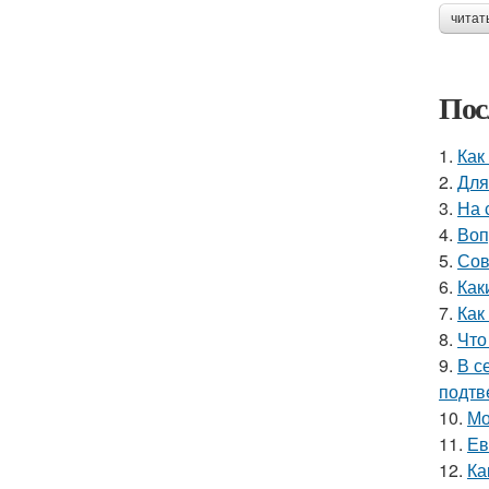
читат
Пос
1.
Как
2.
Для
3.
На 
4.
Воп
5.
Сов
6.
Как
7.
Как
8.
Что
9.
В с
подтв
10.
Мо
11.
Ев
12.
Ка