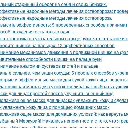
льный старинный оберег на себя и своих близких.
фективные народные методы лечения остеопороза: прове
фективные народные методы лечения остеопороза
высить эффективность: 5 проверенных способов принимать
особ похудения есть только один -.
стет косточка на указательном пальце руки: что это такое и 
корите шишки на пальцах: 12 эффективных способов
нимание механизмов движения в подвижной шишке на фал
ивительные способности шишки на пальце руки
нимание анатомии суставов кистей и пальцев
аньте сильнее, чем ваши сосуды: 5 простых способов укреп
стрые и эффективные маски для сухой кожи лица: рецепты
лажняющая маска для сухой кожи лица: как выбрать лучшу
ски для лица: простой способ улучшить внешний вид
олаживающая маска для лица: как увлажнить кожу и сдела
к увлажнить кожу лица с помощью домашних масок
олаживающие маски для домашних условий: как вернуть м
ебанный Меркурий! Начались неприятности с того, что я ре
тоды Михаила Лабковского для повышения самооценки