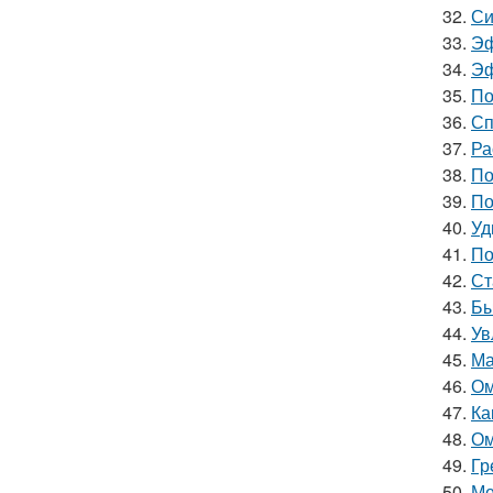
32.
Си
33.
Эф
34.
Эф
35.
По
36.
Сп
37.
Ра
38.
По
39.
По
40.
Уд
41.
По
42.
Ст
43.
Бы
44.
Ув
45.
Ма
46.
Ом
47.
Ка
48.
Ом
49.
Гр
50.
Ме