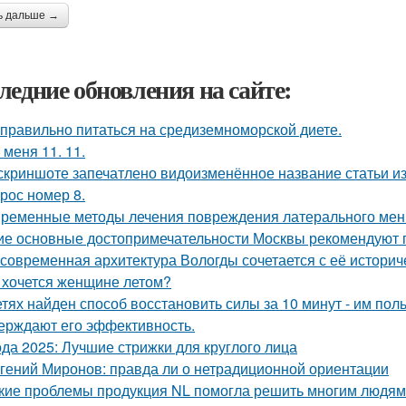
ь дальше →
ледние обновления на сайте:
 правильно питаться на средиземноморской диете.
 меня 11. 11.
скриншоте запечатлено видоизменённое название статьи из
рос номер 8.
ременные методы лечения повреждения латерального мени
ие основные достопримечательности Москвы рекомендуют п
 современная архитектура Вологды сочетается с её истори
 хочется женщине летом?
етях найден способ восстановить силы за 10 минут - им по
ерждают его эффективность.
да 2025: Лучшие стрижки для круглого лица
гений Миронов: правда ли о нетрадиционной ориентации
кие проблемы продукция NL помогла решить многим людям