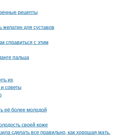
ренные рецепты
 желатин для суставов
как справиться с этим
анге пальца
ить их
 и советы
ю
ть её более молодой
олодость своей коже
шила сделать все правильно, как хорошая мать.