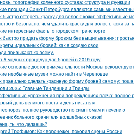
новы топографии коленного сустава: структура и функции
кие площади Санкт-Петербурга являются самыми известн
к быстро оттереть краску для волос с кожи: эффективные м
стро и безопасно: чем удалить краску для волос с кожи за 
кие интересные факты о городском транспорте
к быстро придать форму бровям без выщипывания: просты
креты идеальных бровей: как я создаю свои
ди привыкают ко всему.
п-5 модных процедур для бровей в 2019 году
кие основные достопримечательности Москвы рекомендуют 
кие необычные музеи можно найти в Череповце
к правильно сделать красивую форму бровей самому: поша
ови 2025: Главные Тенденции и Тренды
фективные упражнения при повреждениях плеча: полное 
рвый день великого поста и день писателя.
теопороз: полное руководство по симптомам и лечению
евник больного хранителя волшебных сказок!
лена, ты что делаешь?
ргей Трофимов: Как воронежец покорил сцены России