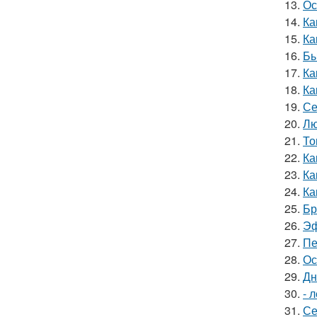
13.
Ос
14.
Ка
15.
Ка
16.
Бы
17.
Ка
18.
Ка
19.
Се
20.
Лю
21.
То
22.
Ка
23.
Ка
24.
Ка
25.
Бр
26.
Эф
27.
Пе
28.
Ос
29.
Дн
30.
- 
31.
Се