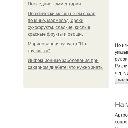
Последние комментарии
Практически месяц не ем сахар,
печенье, мармелад, орехи,
сухофрукты, сладкие, кислые,
красные фрукты и овощи.
Маринованная капуста "По-
Но иг
грузински".
указы
рук з
Инфекционные заболевания при
Разли
сахарном диабете: что нужно знать
неред
читат
На 
Артро
сопро