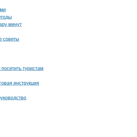
ыми
етоды
пару минут
е советы
посетить туристам
говая инструкция
руководство