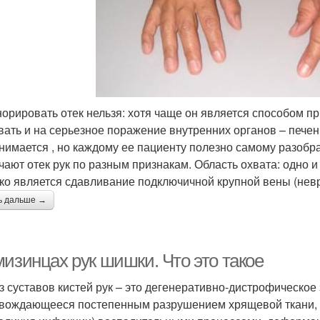
норировать отек нельзя: хотя чаще он является способом п
вать и на серьезное поражение внутренних органов – печен
анимается , но каждому ее пациенту полезно самому разобра
чают отек рук по разным признакам. Область охвата: одно и
ко является сдавливание подключичной крупной вены (невр
ь дальше →
мизинцах рук шишки. Что это такое
з суставов кистей рук – это дегенеративно-дистрофическое
вождающееся постепенным разрушением хрящевой ткани, 