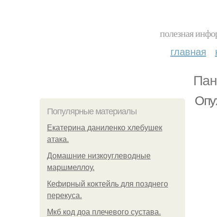
полезная инфор
главная
Пан
Опу
Популярные материалы
Екатерина даниленко хлебушек
атака.
Домашние низкоуглеводные
маршмеллоу.
Кефирный коктейль для позднего
перекуса.
Мкб код доа плечевого сустава.