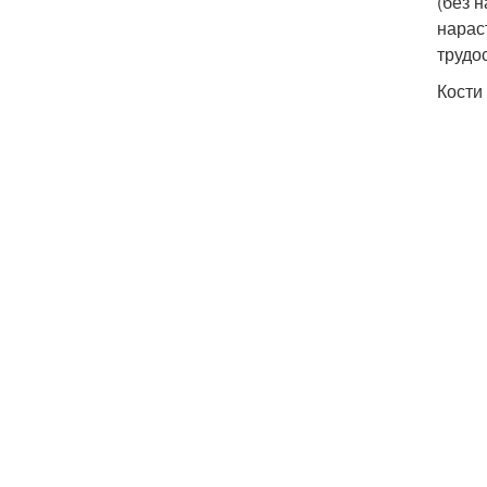
(без 
нарас
трудо
Кости 