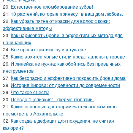
20.
Естественное пломбирование зубов!
21.
10 растений, которые принесут в ваш дом любовь.
22.
Как убрать пятна от краски для волос с кожи:
эффективные методы
23.
Как нарисовать брови: 3 эффективных метода для
начинающих
24.
Все просят критику, ну и я туда же.
25.
Какие архитектурные стили представлены в городе
26.
И линейка не нужна: как обойтись без привычных
инструментов
27.
Как безопасно и эффективно покрасить брови дома
28.
История Кирова: от древности до современности
29.
Что такое съесть!
30.
Псевдо "Целиакия" - ферментопатии.
31.
Какие основные достопримечательности можно
посмотреть в Архангельске
32.
Как создать дефицит для похудения, не считая
калории?