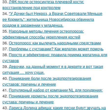
33.
ЛФК после остеосинтеза плечевой кости:
восстановление под контролем
34.
"У Дочки был Некроз, а Врачи Советовали Меньше
ее Кормить": жительница Новосибирска обвинила
роддом в заражении у младенца.
35.
Народные методы лечения остеопороза:
эффективные способы укрепления костей
36.
Остеопороз: как вылечить народными средствами
37.
Проблемы с суставами? Как желатин может помочь
38.
Просто и эффективно: правила приема желатина для
суставов
39.
Девочки, на данный момент я в декрете и вот такая
ситуация … хочу суши.
40.
Понимание боли после эндопротезирования
суставов: причины и лечение
41.
Популярный набор от компании NL для похудения:
42.
Понимание хромоты после эндопротезирования
сустава: причины и лечение
43.
Лариса Долина афиша: какие песни будут звучать на