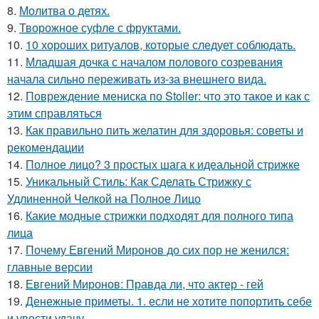
8.
Молитва о детях.
9.
Творожное суфле с фруктами.
10.
10 хороших ритуалов, которые следует соблюдать.
11.
Младшая дочка с началом полового созревания
начала сильно переживать из-за внешнего вида.
12.
Повреждение мениска по Stoller: что это такое и как с
этим справляться
13.
Как правильно пить желатин для здоровья: советы и
рекомендации
14.
Полное лицо? 3 простых шага к идеальной стрижке
15.
Уникальный Стиль: Как Сделать Стрижку с
Удлиненной Челкой на Полное Лицо
16.
Какие модные стрижки подходят для полного типа
лица
17.
Почему Евгений Миронов до сих пор не женился:
главные версии
18.
Евгений Миронов: Правда ли, что актер - гей
19.
Денежные приметы. 1. если не хотите попортить себе
и увести удачу.