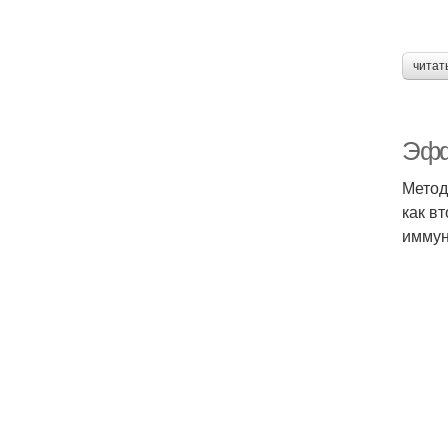
читат
Эфф
Метод
как в
иммун