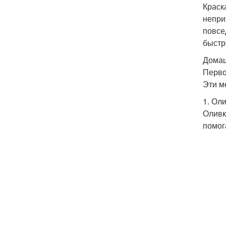
Краск
непри
повсе
быстр
Домаш
Перво
Эти м
1. Ол
Оливк
помог