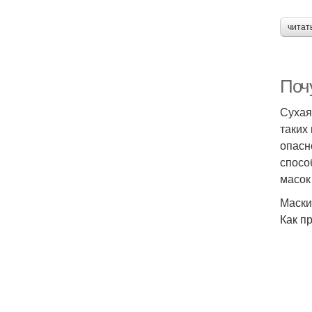
читат
Поч
Сухая
таких
опасн
спосо
масок
Маски
Как п