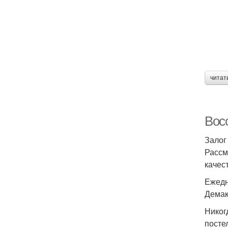
читат
Вос
Залог
Рассм
качес
Ежедн
Дема
Никог
посте