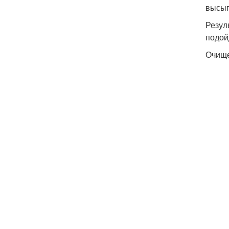
высып
Резул
подой
Очищ