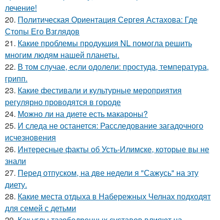
лечение!
20.
Политическая Ориентация Сергея Астахова: Где
Стопы Его Взглядов
21.
Какие проблемы продукция NL помогла решить
многим людям нашей планеты.
22.
В том случае, если одолели: простуда, температура,
грипп.
23.
Какие фестивали и культурные мероприятия
регулярно проводятся в городе
24.
Можно ли на диете есть макароны?
25.
И следа не останется: Расследование загадочного
исчезновения
26.
Интересные факты об Усть-Илимске, которые вы не
знали
27.
Перед отпуском, на две недели я "Сажусь" на эту
диету.
28.
Какие места отдыха в Набережных Челнах подходят
для семей с детьми
29.
Как углы тазобедренных суставов влияют на