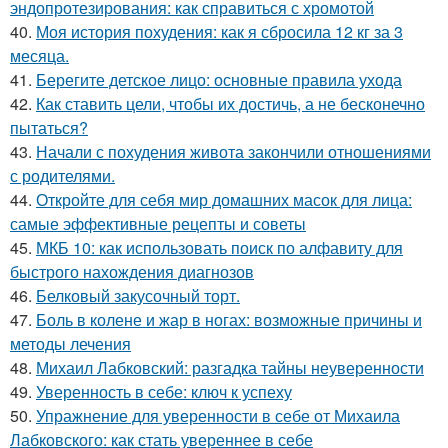
эндопротезирования: как справиться с хромотой
40.
Моя история похудения: как я сбросила 12 кг за 3
месяца.
41.
Берегите детское лицо: основные правила ухода
42.
Как ставить цели, чтобы их достичь, а не бесконечно
пытаться?
43.
Начали с похудения живота закончили отношениями
с родителями.
44.
Откройте для себя мир домашних масок для лица:
самые эффективные рецепты и советы
45.
МКБ 10: как использовать поиск по алфавиту для
быстрого нахождения диагнозов
46.
Белковый закусочный торт.
47.
Боль в колене и жар в ногах: возможные причины и
методы лечения
48.
Михаил Лабковский: разгадка тайны неуверенности
49.
Уверенность в себе: ключ к успеху
50.
Упражнение для уверенности в себе от Михаила
Лабковского: как стать увереннее в себе