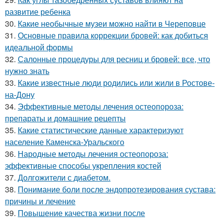
развитие ребенка
30.
Какие необычные музеи можно найти в Череповце
31.
Основные правила коррекции бровей: как добиться
идеальной формы
32.
Салонные процедуры для ресниц и бровей: все, что
нужно знать
33.
Какие известные люди родились или жили в Ростове-
на-Дону
34.
Эффективные методы лечения остеопороза:
препараты и домашние рецепты
35.
Какие статистические данные характеризуют
население Каменска-Уральского
36.
Народные методы лечения остеопороза:
эффективные способы укрепления костей
37.
Долгожители с диабетом.
38.
Понимание боли после эндопротезирования сустава:
причины и лечение
39.
Повышение качества жизни после