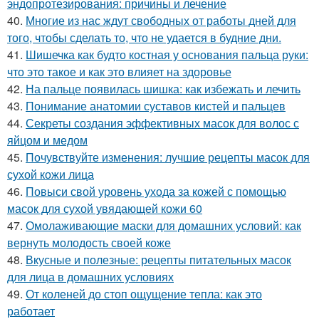
эндопротезирования: причины и лечение
40.
Многие из нас ждут свободных от работы дней для
того, чтобы сделать то, что не удается в будние дни.
41.
Шишечка как будто костная у основания пальца руки:
что это такое и как это влияет на здоровье
42.
На пальце появилась шишка: как избежать и лечить
43.
Понимание анатомии суставов кистей и пальцев
44.
Секреты создания эффективных масок для волос с
яйцом и медом
45.
Почувствуйте изменения: лучшие рецепты масок для
сухой кожи лица
46.
Повыси свой уровень ухода за кожей с помощью
масок для сухой увядающей кожи 60
47.
Омолаживающие маски для домашних условий: как
вернуть молодость своей коже
48.
Вкусные и полезные: рецепты питательных масок
для лица в домашних условиях
49.
От коленей до стоп ощущение тепла: как это
работает