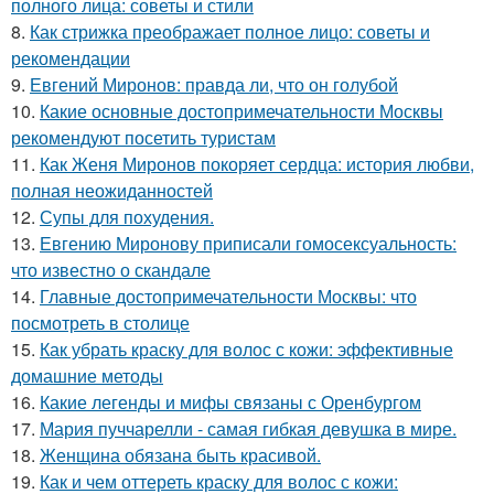
полного лица: советы и стили
8.
Как стрижка преображает полное лицо: советы и
рекомендации
9.
Евгений Миронов: правда ли, что он голубой
10.
Какие основные достопримечательности Москвы
рекомендуют посетить туристам
11.
Как Женя Миронов покоряет сердца: история любви,
полная неожиданностей
12.
Супы для похудения.
13.
Евгению Миронову приписали гомосексуальность:
что известно о скандале
14.
Главные достопримечательности Москвы: что
посмотреть в столице
15.
Как убрать краску для волос с кожи: эффективные
домашние методы
16.
Какие легенды и мифы связаны с Оренбургом
17.
Мария пуччарелли - самая гибкая девушка в мире.
18.
Женщина обязана быть красивой.
19.
Как и чем оттереть краску для волос с кожи: