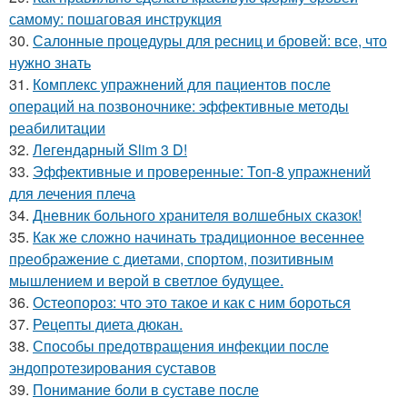
самому: пошаговая инструкция
30.
Салонные процедуры для ресниц и бровей: все, что
нужно знать
31.
Комплекс упражнений для пациентов после
операций на позвоночнике: эффективные методы
реабилитации
32.
Легендарный Slim 3 D!
33.
Эффективные и проверенные: Топ-8 упражнений
для лечения плеча
34.
Дневник больного хранителя волшебных сказок!
35.
Как же сложно начинать традиционное весеннее
преображение с диетами, спортом, позитивным
мышлением и верой в светлое будущее.
36.
Остеопороз: что это такое и как с ним бороться
37.
Рецепты диета дюкан.
38.
Способы предотвращения инфекции после
эндопротезирования суставов
39.
Понимание боли в суставе после