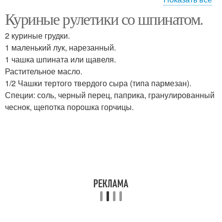
Куриные рулетики со шпинатом.
Рулетики из куриных
"куриные рулетики
грудок
2 куриные грудки.
1 маленький лук, нарезанный.
1 чашка шпината или щавеля.
Рулетики из куриных
Растительное масло.
Творожные сыры
бедрышек
1/2 Чашки тертого твердого сыра (типа пармезан).
Специи: соль, черный перец, паприка, гранулированный
чеснок, щепотка порошка горчицы.
Рулетики из курицы