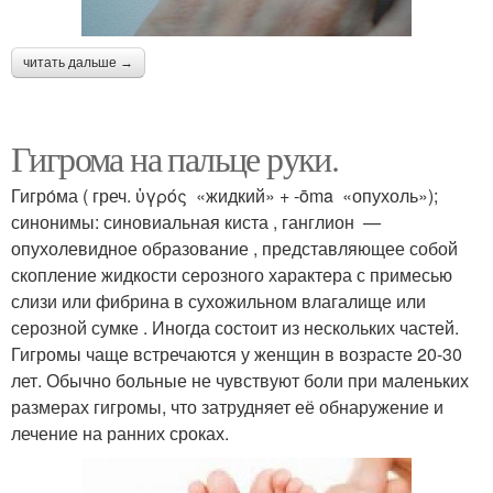
читать дальше →
Гигрома на пальце руки.
Гигро́ма ( греч. ὑγρός «жидкий» + -ōma «опухоль»);
синонимы: синовиальная киста , ганглион —
опухолевидное образование , представляющее собой
скопление жидкости серозного характера с примесью
слизи или фибрина в сухожильном влагалище или
серозной сумке . Иногда состоит из нескольких частей.
Гигромы чаще встречаются у женщин в возрасте 20-30
лет. Обычно больные не чувствуют боли при маленьких
размерах гигромы, что затрудняет её обнаружение и
лечение на ранних сроках.