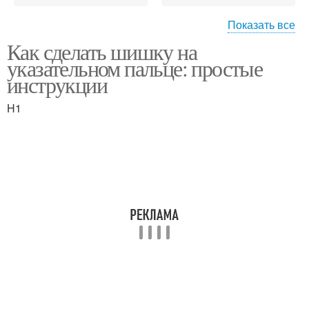
Показать все
Как сделать шишку на
Нарост на пальце
указательном пальце: простые
инструкции
H1