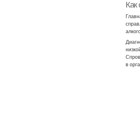
Как
Главн
справ
алког
Диагн
низко
Спров
в орга