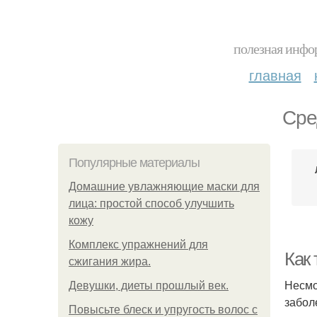
полезная инфор
главная
Сре
Популярные материалы
Домашние увлажняющие маски для
лица: простой способ улучшить
кожу
Комплекс упражнений для
Как 
сжигания жира.
Несмо
Девушки, диеты прошлый век.
забол
Повысьте блеск и упругость волос с