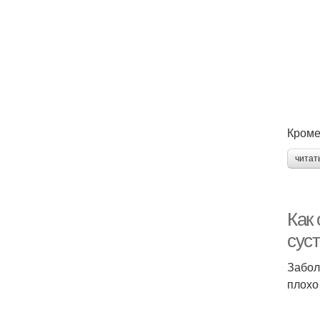
Кроме
читат
Как
сус
Забол
плохо