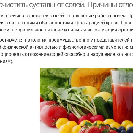
 очистить суставы от солей. Причины отл
ая причина отложения солей – нарушение работы почек. П
ляться со своими обязанностями, фильтрацией крови. Повы
олем, неправильное питание и сильная интоксикация орган
остируется патология преимущественно у представителей п
й физической активностью и физиологическими изменения
оцировать отложение солей способно и нарушение водного
низм).