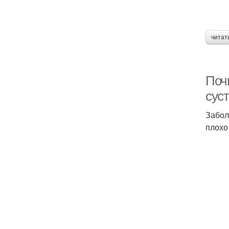
читат
Поч
сус
Забол
плохо