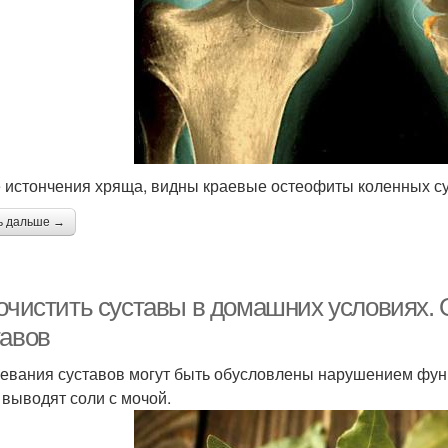
 истончения хряща, видны краевые остеофиты коленных су
ь дальше →
 очистить суставы в домашних условиях
тавов
евания суставов могут быть обусловлены нарушением функ
 выводят соли с мочой.