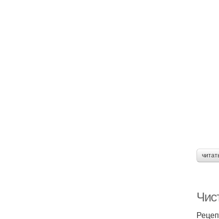
читат
Чис
Реце