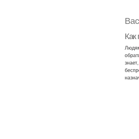
Вас
Как
Людям
обрат
знает
беспр
назна